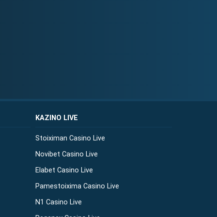
ΚΑΖΙΝΟ LIVE
Stoiximan Casino Live
Novibet Casino Live
Elabet Casino Live
Pamestoixima Casino Live
N1 Casino Live