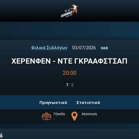
Φιλικά Συλλόγων
03/07/2026
VAR
ΧΕΡΕΝΦΕΝ - ΝΤΕ ΓΚΡΑΑΦΣΤΣΑΠ
20:00
7
:
2
Προγνωστικό
Στατιστικά
Γήπεδο
Απόσταση
-
-
ά