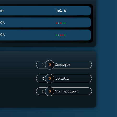
.5+
Τελ. 5
00%
00%
1
0
Χέρενφεν
X
0
Ισοπαλία
2
0
Ντε Γκράαφστ.