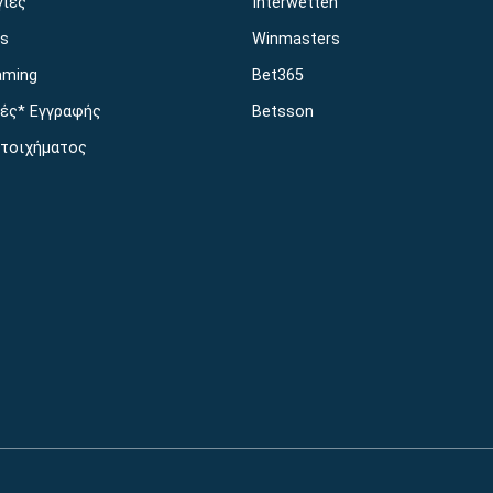
γίες
Interwetten
es
Winmasters
aming
Bet365
ές* Εγγραφής
Betsson
Στοιχήματος
Βρέθη
Εύκ