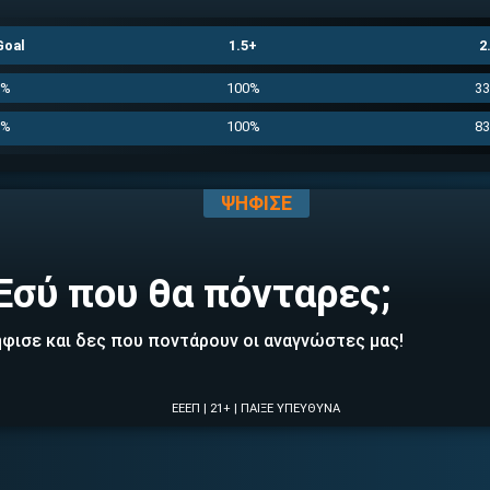
Goal
1.5+
2
3%
100%
3
7%
100%
8
ΨΗΦΙΣΕ
Εσύ που θα πόνταρες;
φισε και δες που ποντάρουν οι αναγνώστες μας!
ΕΕΕΠ | 21+ | ΠΑΙΞΕ ΥΠΕΥΘΥΝΑ