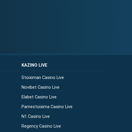
ΚΑΖΙΝΟ LIVE
Stoiximan Casino Live
Novibet Casino Live
Elabet Casino Live
Pamestoixima Casino Live
N1 Casino Live
Regency Casino Live