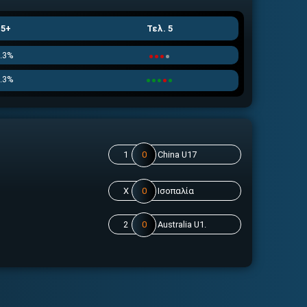
.5+
Τελ. 5
3.3%
3.3%
1
0
China U17
X
0
Ισοπαλία
2
0
Australia U1.