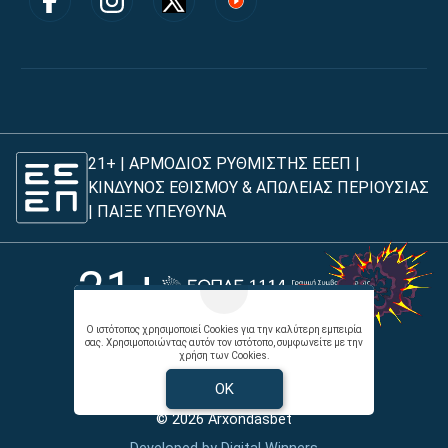
21+ | ΑΡΜΟΔΙΟΣ ΡΥΘΜΙΣΤΗΣ ΕΕΕΠ |
ΚΙΝΔΥΝΟΣ ΕΘΙΣΜΟΥ & ΑΠΩΛΕΙΑΣ ΠΕΡΙΟΥΣΙΑΣ
|
ΠΑΙΞΕ ΥΠΕΥΘΥΝΑ
21+
Ο ιστότοπος χρησιμοποιεί Cookies για την καλύτερη εμπειρία
σας. Χρησιμοποιώντας αυτόν τον ιστότοπο, συμφωνείτε με την
χρήση των Cookies.
Όροι χρήσης |
Πολιτική απορρήτου |
Επικοινωνήστε με τον Άρχοντα
OK
© 2026 Arxondasbet