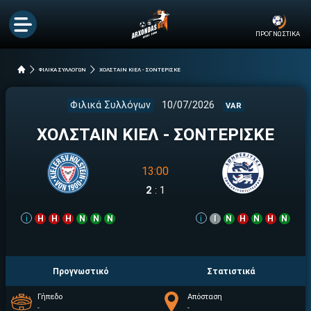
ΠΡΟΓΝΩΣΤΙΚΑ
ΦΙΛΙΚΑ ΣΥΛΛΟΓΩΝ
ΧΟΛΣΤΑΙΝ ΚΙΕΛ - ΣΟΝΤΕΡΙΣΚΕ
Φιλικά Συλλόγων
10/07/2026
VAR
ΧΟΛΣΤΑΙΝ ΚΙΕΛ - ΣΟΝΤΕΡΙΣΚΕ
13:00
2
:
1
i
Η
Η
Η
Ν
Ν
Ν
i
Ι
Ν
Η
Ν
Η
Ν
Προγνωστικό
Στατιστικά
Γήπεδο
Απόσταση
-
-