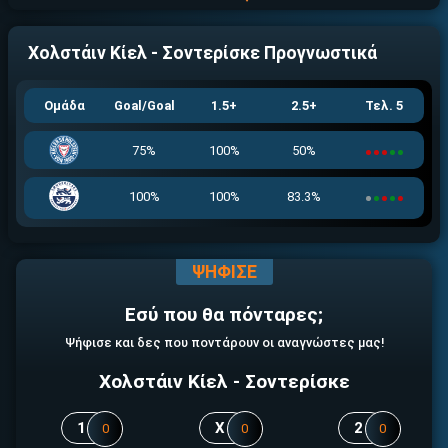
Χολστάιν Κίελ - Σοντερίσκε
Προγνωστικά
Ομάδα
Goal/Goal
1.5+
2.5+
Τελ. 5
75%
100%
50%
100%
100%
83.3%
ΨΗΦΙΣΕ
Εσύ που θα πόνταρες;
Ψήφισε και δες που ποντάρουν οι αναγνώστες μας!
Χολστάιν Κίελ - Σοντερίσκε
1
X
2
0
0
0