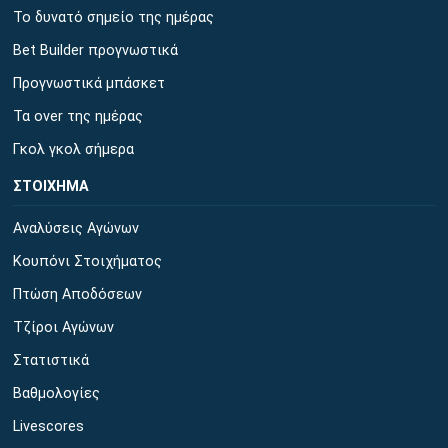
Το δυνατό σημείο της ημέρας
Bet Builder προγνωστικά
Προγνωστικά μπάσκετ
Τα over της ημέρας
Γκολ γκολ σήμερα
ΣΤΟΙΧΗΜΑ
Αναλύσεις Αγώνων
Κουπόνι Στοιχήματος
Πτώση Αποδόσεων
Τζίροι Αγώνων
Στατιστικά
Βαθμολογίες
Livescores