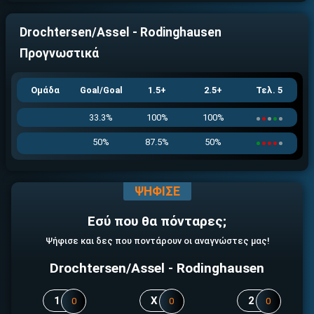
Drochtersen/Assel - Rodinghausen
Προγνωστικά
Ομάδα
Goal/Goal
1.5+
2.5+
Τελ. 5
33.3%
100%
100%
50%
87.5%
50%
ΨΗΦΙΣΕ
Εσύ που θα πόνταρες;
Ψήφισε και δες που ποντάρουν οι αναγνώστες μας!
Drochtersen/Assel - Rodinghausen
1
X
2
0
0
0