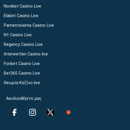
Novibet Casino Live
Elabet Casino Live
Pamestoixima Casino Live
N1 Casino Live
Regency Casino Live
Interwetten Casino live
Fonbet Casino Live
Bet365 Casino Live
Θεωρία Καζίνο live
Ακολουθήστε μας