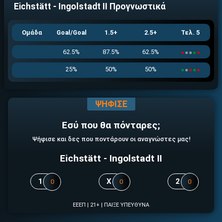
Eichstätt - Ingolstadt II
Προγνωστικά
Ομάδα
Goal/Goal
1.5+
2.5+
Τελ. 5
62.5%
87.5%
62.5%
25%
50%
50%
ΨΗΦΙΣΕ
Εσύ που θα πόνταρες;
Ψήφισε και δες που ποντάρουν οι αναγνώστες μας!
Eichstätt - Ingolstadt II
1
X
2
0
0
0
ΕΕΕΠ | 21+ | ΠΑΙΞΕ ΥΠΕΥΘΥΝΑ