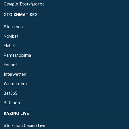
Θεωρία Στοιχήματος
ΣΤΟΙΧΗΜΑΤΙΚΕΣ
Stoiximan
Novibet
Elabet
Pamestoixima
Fonbet
Interwetten
Winmasters
Bet365
Betsson
ΚΑΖΙΝΟ LIVE
Stoiximan Casino Live