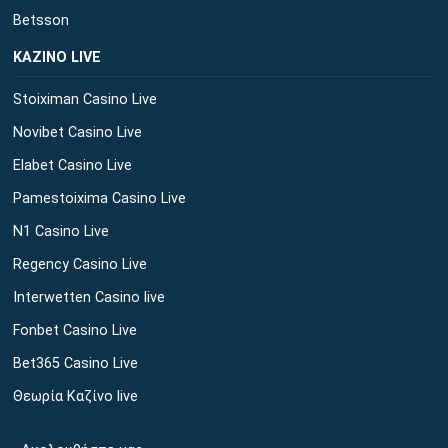
Betsson
ΚΑΖΙΝΟ LIVE
Stoiximan Casino Live
Novibet Casino Live
Elabet Casino Live
Pamestoixima Casino Live
N1 Casino Live
Regency Casino Live
Interwetten Casino live
Fonbet Casino Live
Bet365 Casino Live
Θεωρία Καζίνο live