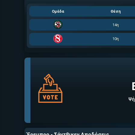
Ομάδα
Θέση
14η
10η
Ψή
Έρεμπρο - Σάντβικεν Αποδόσεις