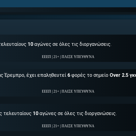
τελευταίους
10
αγώνες σε όλες τις διοργανώσεις.
ΕΕΕΠ | 21+ | ΠΑΙΞΕ ΥΠΕΥΘΥΝΑ
ς Έρεμπρο, έχει επαληθευτεί
6
φορές το σημείο
Over 2.5 γκ
ΕΕΕΠ | 21+ | ΠΑΙΞΕ ΥΠΕΥΘΥΝΑ
ς τελευταίους
10
αγώνες σε όλες τις διοργανώσεις.
ΕΕΕΠ | 21+ | ΠΑΙΞΕ ΥΠΕΥΘΥΝΑ