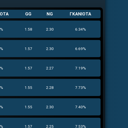
ΙΟΤΑ
GG
NG
ΓΚΑΝΙΟΤΑ
4%
1.58
2.30
6.34%
6%
1.57
2.30
6.69%
7%
1.57
2.27
7.19%
9%
1.55
2.28
7.73%
0%
1.55
2.30
7.40%
5%
1.57
2.25
7.53%