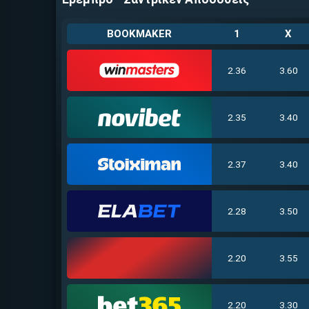
BOOKMAKER
1
X
2.36
3.60
2.35
3.40
2.37
3.40
2.28
3.50
2.20
3.55
2.20
3.30