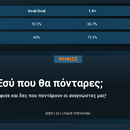
Goal/Goal
1.5+
53.3%
66.7%
60%
73.3%
ΨΗΦΙΣΕ
Εσύ που θα πόνταρες;
φισε και δες που ποντάρουν οι αναγνώστες μας!
ΕΕΕΠ | 21+ | ΠΑΙΞΕ ΥΠΕΥΘΥΝΑ