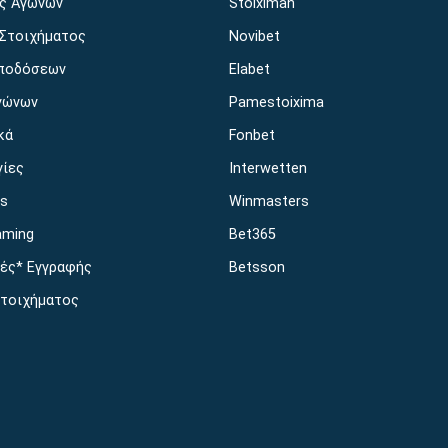
ις Αγώνων
Stoiximan
Στοιχήματος
Novibet
ποδόσεων
Elabet
γώνων
Pamestoixima
κά
Fonbet
γίες
Interwetten
es
Winmasters
aming
Bet365
ές* Εγγραφής
Betsson
Στοιχήματος