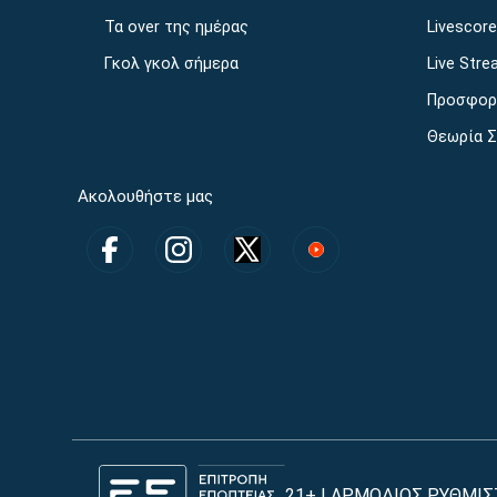
Τα over της ημέρας
Livescor
Γκολ γκολ σήμερα
Live Stre
Προσφορ
Θεωρία 
Ακολουθήστε μας
21+ | ΑΡΜΟΔΙΟΣ ΡΥΘΜΙΣ