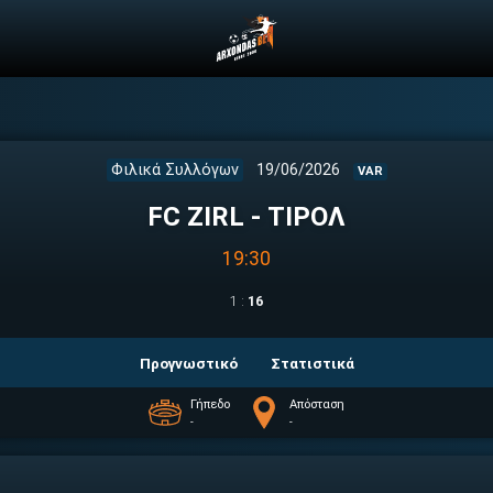
Φιλικά Συλλόγων
19/06/2026
VAR
FC ZIRL - ΤΙΡΟΛ
19:30
1
:
16
Προγνωστικό
Στατιστικά
Γήπεδο
Απόσταση
-
-