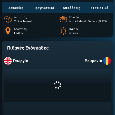
Απουσίες
Προγνωστικό
Αποδόσεις
Στατιστικά
Διαιτητής
Γήπεδο
M. A. Al Mazeed
Mikheil Meskhi Stadium (27.223)
Απόσταση
Καιρός
1.940 χλμ.
Άστατος
Πιθανές Ενδεκάδες
Γεωργία
Ρουμανία