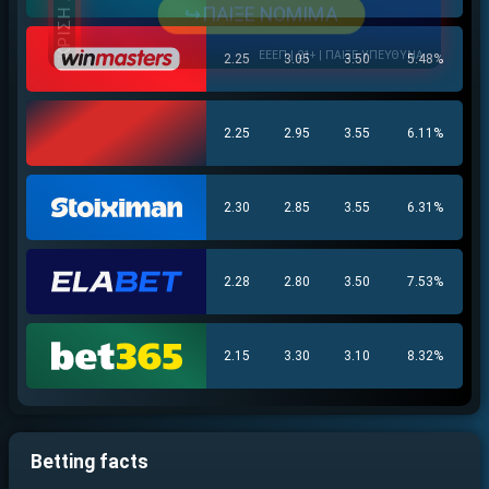
↪ΠΑΙΞΕ ΝΟΜΙΜΑ
ΕΕΕΠ | 21+ | ΠΑΙΞΕ ΥΠΕΥΘΥΝΑ
2.25
3.05
3.50
5.48%
2.25
2.95
3.55
6.11%
2.30
2.85
3.55
6.31%
2.28
2.80
3.50
7.53%
2.15
3.30
3.10
8.32%
Betting facts