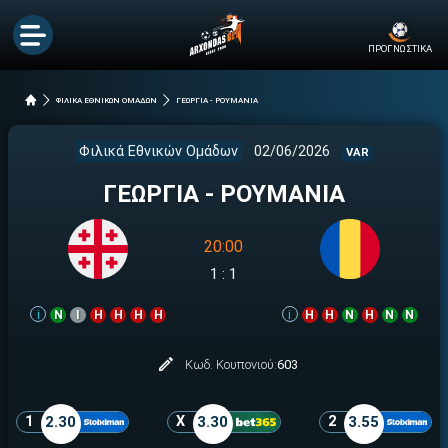
ΠΡΟΓΝΩΣΤΙΚΑ
ΦΙΛΙΚΑ ΕΘΝΙΚΩΝ ΟΜΑΔΩΝ
ΓΕΩΡΓΙΑ - ΡΟΥΜΑΝΙΑ
Φιλικά Εθνικών Ομάδων
02/06/2026
VAR
ΓΕΩΡΓΙΑ - ΡΟΥΜΑΝΙΑ
20:00
1
:
1
i
Ν
Ι
Η
Η
Η
Η
i
Η
Η
Ν
Η
Ν
Ν
Κωδ. Κουπονιού:
603
1
2.30
X
3.30
2
3.55