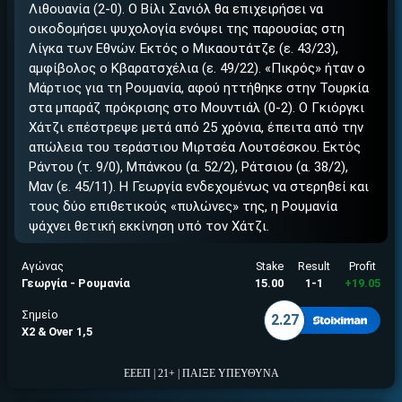
ΕΓΚΡΙΣΗ ΑΠΟ ΑΡΧΟΝΤΑ ΕΓΚΡΙΣΗ ΑΠΟ ΑΡΧΟΝΤΑ
Λιθουανία (2-0). Ο Βίλι Σανιόλ θα επιχειρήσει να
οικοδομήσει ψυχολογία ενόψει της παρουσίας στη
Λίγκα των Εθνών. Εκτός ο Μικαουτάτζε (ε. 43/23),
αμφίβολος ο Κβαρατσχέλια (ε. 49/22). «Πικρός» ήταν ο
Μάρτιος για τη Ρουμανία, αφού ηττήθηκε στην Τουρκία
στα μπαράζ πρόκρισης στο Μουντιάλ (0-2). Ο Γκιόργκι
Χάτζι επέστρεψε μετά από 25 χρόνια, έπειτα από την
απώλεια του τεράστιου Μιρτσέα Λουτσέσκου. Εκτός
Ράντου (τ. 9/0), Μπάνκου (α. 52/2), Ράτσιου (α. 38/2),
Μαν (ε. 45/11). Η Γεωργία ενδεχομένως να στερηθεί και
τους δύο επιθετικούς «πυλώνες» της, η Ρουμανία
ψάχνει θετική εκκίνηση υπό τον Χάτζι.
Αγώνας
Stake
Result
Profit
Γεωργία - Ρουμανία
15.00
1-1
+19.05
Σημείο
2.27
Χ2 & Over 1,5
ΕΕΕΠ | 21+ | ΠΑΙΞΕ ΥΠΕΥΘΥΝΑ