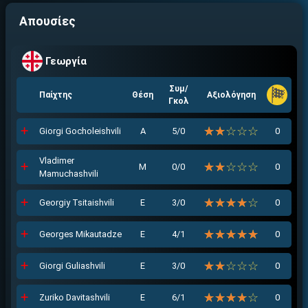
Απουσίες
Γεωργία
Συμ/
Παίχτης
Θέση
Αξιολόγηση
Γκολ
☆☆☆☆☆
★★★★★
Giorgi Gocholeishvili
Α
5/0
0
Vladimer
☆☆☆☆☆
★★★★★
Μ
0/0
0
Mamuchashvili
☆☆☆☆☆
★★★★★
Georgiy Tsitaishvili
Ε
3/0
0
☆☆☆☆☆
★★★★★
Georges Mikautadze
Ε
4/1
0
☆☆☆☆☆
★★★★★
Giorgi Guliashvili
Ε
3/0
0
☆☆☆☆☆
★★★★★
Zuriko Davitashvili
Ε
6/1
0