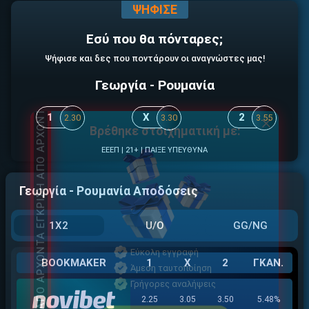
ΕΓΚΡΙΣΗ ΑΠΟ ΑΡΧΟΝΤΑ ΕΓΚΡΙΣΗ ΑΠΟ ΑΡΧΟΝΤΑ
ΨΗΦΙΣΕ
Εσύ που θα πόνταρες;
Ψήφισε και δες που ποντάρουν οι αναγνώστες μας!
Γεωργία - Ρουμανία
1
X
2
2.30
3.30
3.55
Βρέθηκε στοιχηματική με:
ΕΓΚΡΙΣΗ ΑΠΟ ΑΡΧΟΝΤΑ ΕΓΚΡΙΣΗ ΑΠΟ ΑΡΧΟΝΤΑ
ΕΕΕΠ | 21+ | ΠΑΙΞΕ ΥΠΕΥΘΥΝΑ
Γεωργία - Ρουμανία Αποδόσεις
1X2
U/O
GG/NG
Εύκολη εγγραφή
BOOKMAKER
1
X
2
ΓΚΑΝ.
Άμεση ταυτοποίηση
Γρήγορες αναλήψεις
2.25
3.05
3.50
5.48%