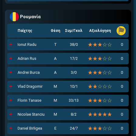
Ρουμανία
Παίχτης
Θέση
Συμ/Γκολ
Αξιολόγηση
☆☆☆☆☆
★★★★★
Ionut Radu
Τ
38/0
0
☆☆☆☆☆
★★★★★
Adrian Rus
Α
17/2
0
☆☆☆☆☆
★★★★★
Andrei Burca
Α
3/0
0
☆☆☆☆☆
★★★★★
Vlad Dragomir
Μ
10/1
0
☆☆☆☆☆
★★★★★
Florin Tanase
Μ
33/13
0
☆☆☆☆☆
★★★★★
Nicolae Stanciu
Μ
8/2
0
☆☆☆☆☆
★★★★★
Daniel Birligea
Ε
24/7
0