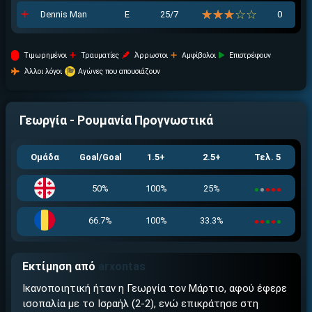
☆☆☆☆☆
★★★★★
Dennis Man
Ε
25/7
0
Tιμωρημένοι
Τραυματίες
Άρρωστοι
Αμφίβολοι
Επιστρέφουν
Άλλοι λόγοι
Αγώνες που απουσιάζουν
Γεωργία - Ρουμανία
Προγνωστικά
Ομάδα
Goal/Goal
1.5+
2.5+
Τελ. 5
50%
100%
25%
66.7%
100%
33.3%
Εκτίμηση από
arxontas
Ικανοποιητική ήταν η Γεωργία τον Μάρτιο, αφού έφερε
ισοπαλία με το Ισραήλ (2-2), ενώ επικράτησε στη