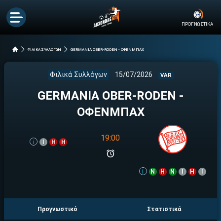
ΠΡΟΓΝΩΣΤΙΚΑ
ΦΙΛΙΚΑ ΣΥΛΛΟΓΩΝ
GERMANIA OBER-RODEN - ΟΦΕΝΜΠΑΧ
Φιλικά Συλλόγων
15/07/2026
VAR
GERMANIA OBER-RODEN -
ΟΦΕΝΜΠΑΧ
19:00
i
Ι
Η
Η
i
Ν
Η
Ν
Ι
Η
Ι
Προγνωστικό
Στατιστικά