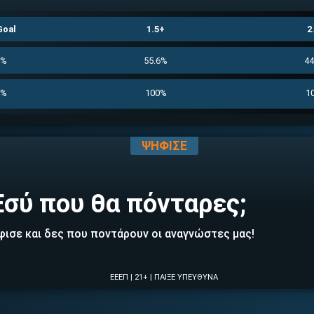
Goal
1.5+
2
4%
55.6%
4
4%
100%
1
ΨΗΦΙΣΕ
Εσύ που θα πόνταρες;
ισε και δες που ποντάρουν οι αναγνώστες μας!
ΕΕΕΠ | 21+ | ΠΑΙΞΕ ΥΠΕΥΘΥΝΑ