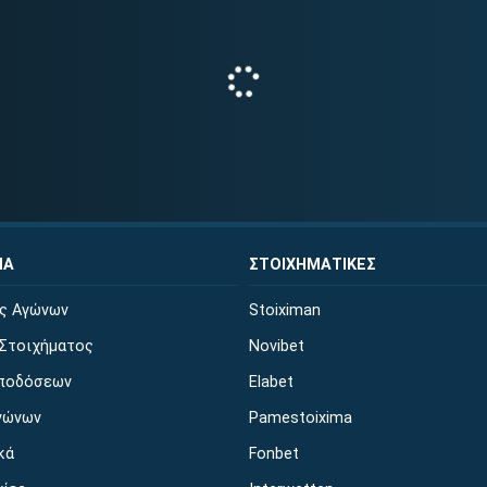
ΜΑ
ΣΤΟΙΧΗΜΑΤΙΚΕΣ
ις Αγώνων
Stoiximan
Στοιχήματος
Novibet
ποδόσεων
Elabet
γώνων
Pamestoixima
κά
Fonbet