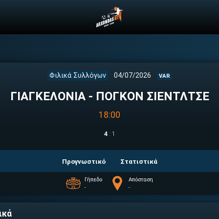
Φιλικά Συλλόγων
04/07/2026
VAR
ΓΙΑΓΚΕΛΟΝΙΑ - ΠΟΓΚΟΝ ΣΙΕΝΤΛΤΣΕ
18:00
4
:
1
Προγνωστικό
Στατιστικά
Γήπεδο
Απόσταση
-
-
ικά