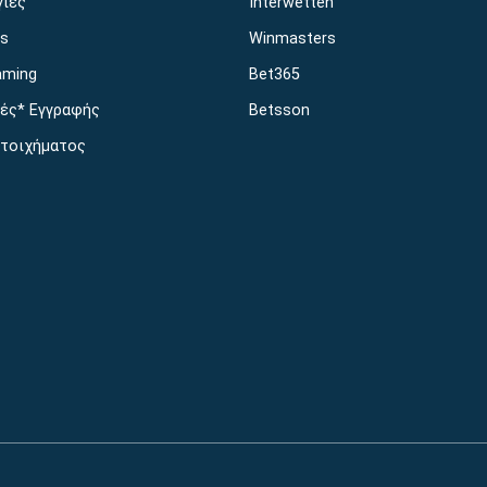
γίες
Interwetten
es
Winmasters
aming
Bet365
ές* Εγγραφής
Betsson
Στοιχήματος