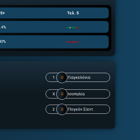
.5+
Τελ. 5
4.4%
00%
1
0
Γιαγκελόνια
X
0
Ισοπαλία
2
0
Πογκόν Σίεντ.