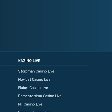
ΚΑΖΙΝΟ LIVE
Stoiximan Casino Live
Novibet Casino Live
Elabet Casino Live
Pamestoixima Casino Live
N1 Casino Live