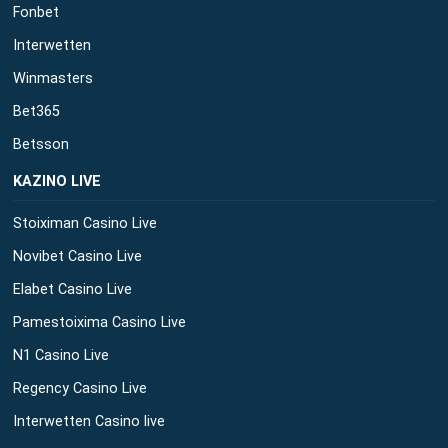
Fonbet
Interwetten
Winmasters
Bet365
Betsson
ΚΑΖΙΝΟ LIVE
Stoiximan Casino Live
Novibet Casino Live
Elabet Casino Live
Pamestoixima Casino Live
N1 Casino Live
Regency Casino Live
Interwetten Casino live