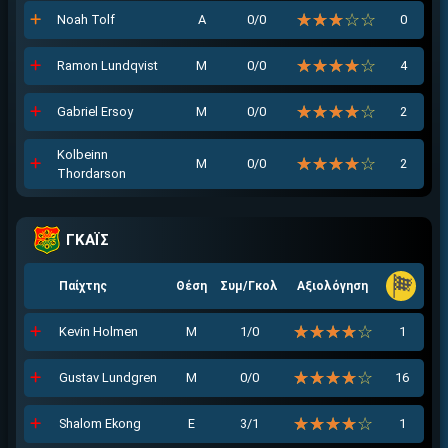
☆☆☆☆☆
★★★★★
Noah Tolf
Α
0/0
0
☆☆☆☆☆
★★★★★
Ramon Lundqvist
Μ
0/0
4
☆☆☆☆☆
★★★★★
Gabriel Ersoy
Μ
0/0
2
Kolbeinn
☆☆☆☆☆
★★★★★
Μ
0/0
2
Thordarson
ΓΚΑΪΣ
Παίχτης
Θέση
Συμ/Γκολ
Αξιολόγηση
☆☆☆☆☆
★★★★★
Kevin Holmen
Μ
1/0
1
☆☆☆☆☆
★★★★★
Gustav Lundgren
Μ
0/0
16
☆☆☆☆☆
★★★★★
Shalom Ekong
Ε
3/1
1