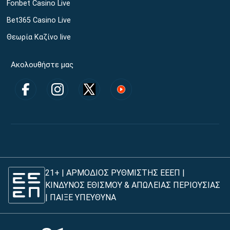
Fonbet Casino Live
Bet365 Casino Live
Θεωρία Καζίνο live
Ακολουθήστε μας
21+ | ΑΡΜΟΔΙΟΣ ΡΥΘΜΙΣΤΗΣ ΕΕΕΠ |
ΚΙΝΔΥΝΟΣ ΕΘΙΣΜΟΥ & ΑΠΩΛΕΙΑΣ ΠΕΡΙΟΥΣΙΑΣ
|
ΠΑΙΞΕ ΥΠΕΥΘΥΝΑ