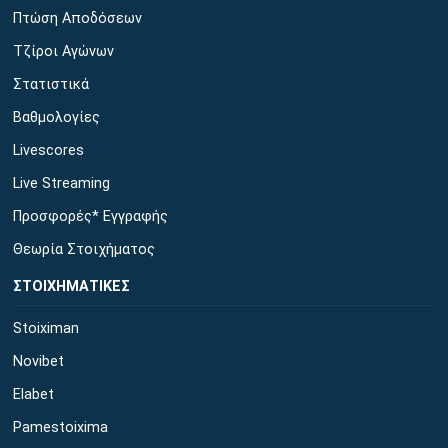
Πτώση Αποδόσεων
Τζίροι Αγώνων
Στατιστικά
Βαθμολογίες
Livescores
Live Streaming
Προσφορές* Εγγραφής
Θεωρία Στοιχήματος
ΣΤΟΙΧΗΜΑΤΙΚΕΣ
Stoiximan
Novibet
Elabet
Pamestoixima