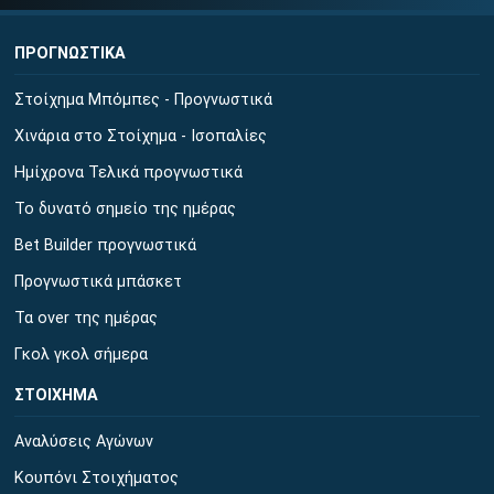
ΠΡΟΓΝΩΣΤΙΚΑ
Στοίχημα Μπόμπες - Προγνωστικά
Χινάρια στο Στοίχημα - Ισοπαλίες
Ημίχρονα Τελικά προγνωστικά
Το δυνατό σημείο της ημέρας
Bet Builder προγνωστικά
Προγνωστικά μπάσκετ
Τα over της ημέρας
Γκολ γκολ σήμερα
ΣΤΟΙΧΗΜΑ
Αναλύσεις Αγώνων
Κουπόνι Στοιχήματος