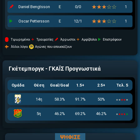
☆☆☆☆☆
★★★★★
Daniel Bengtsson
Ε
0/0
1
☆☆☆☆☆
★★★★★
Oscar Pettersson
Ε
12/1
1
Tιμωρημένοι
Τραυματίες
Άρρωστοι
Αμφίβολοι
Επιστρέφουν
Άλλοι λόγοι
Αγώνες που απουσιάζουν
Γκέτεμποργκ - ΓΚΑΪΣ
Προγνωστικά
Ομάδα
Θέση
Goal/Goal
1.5+
2.5+
Τελ. 5
14η
58.3%
91.7%
50%
5η
46.2%
69.2%
46.2%
ΨΗΦΙΣΕ