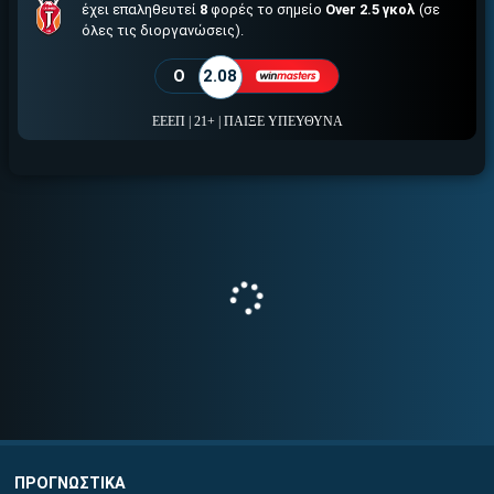
ΕΓΚΡΙΣΗ ΑΠΟ ΑΡΧΟΝΤΑ ΕΓΚΡΙΣΗ ΑΠΟ ΑΡΧΟΝΤΑ
έχει επαληθευτεί
8
φορές το σημείο
Over 2.5 γκολ
(σε
όλες τις διοργανώσεις).
O
2.08
Εύκολη εγγραφή
ΕΕΕΠ | 21+ | ΠΑΙΞΕ ΥΠΕΥΘΥΝΑ
Άμεση ταυτοποίηση
Γρήγορες αναλήψεις
↪ΠΑΙΞΕ ΝΟΜΙΜΑ
ΕΕΕΠ | 21+ | ΠΑΙΞΕ ΥΠΕΥΘΥΝΑ
ΠΡΟΓΝΩΣΤΙΚΑ