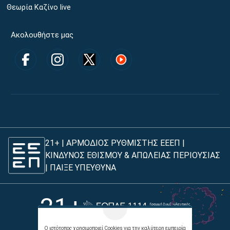
Θεωρία Καζίνο live
Ακολουθήστε μας
21+ | ΑΡΜΟΔΙΟΣ ΡΥΘΜΙΣΤΗΣ ΕΕΕΠ |
ΚΙΝΔΥΝΟΣ ΕΘΙΣΜΟΥ & ΑΠΩΛΕΙΑΣ ΠΕΡΙΟΥΣΙΑΣ
|
ΠΑΙΞΕ ΥΠΕΥΘΥΝΑ
21+
Ο ιστότοπος χρησιμοποιεί Cookies για την καλύτερη εμπειρία