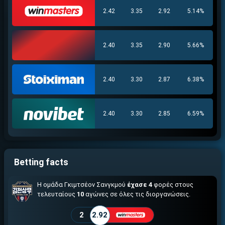
2.42
3.35
2.92
5.14%
ΕΓΚΡΙΣΗ ΑΠΟ ΑΡΧΟΝΤΑ ΕΓΚΡΙΣΗ ΑΠΟ ΑΡΧΟΝΤΑ
2.40
3.35
2.90
5.66%
2.40
3.30
2.87
6.38%
2.40
3.30
2.85
6.59%
Betting facts
Η ομάδα Γκιμτσέον Σανγκμού
έχασε 4
φορές στους
τελευταίους
10
αγώνες σε όλες τις διοργανώσεις.
2
2.92