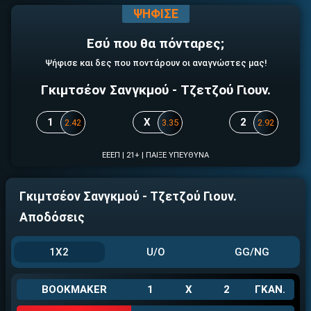
ΨΗΦΙΣΕ
Εσύ που θα πόνταρες;
Ψήφισε και δες που ποντάρουν οι αναγνώστες μας!
Γκιμτσέον Σανγκμού - Τζετζού Γιουν.
1
X
2
2.42
3.35
2.92
ΕΕΕΠ | 21+ | ΠΑΙΞΕ ΥΠΕΥΘΥΝΑ
Γκιμτσέον Σανγκμού - Τζετζού Γιουν.
Αποδόσεις
1X2
U/O
GG/NG
BOOKMAKER
1
X
2
ΓΚΑΝ.