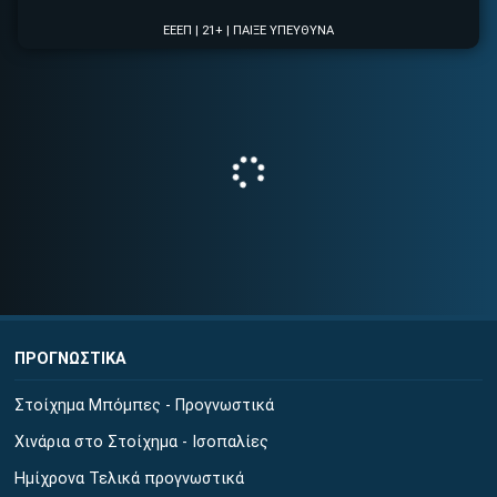
ΕΕΕΠ | 21+ | ΠΑΙΞΕ ΥΠΕΥΘΥΝΑ
ΠΡΟΓΝΩΣΤΙΚΑ
Στοίχημα Μπόμπες - Προγνωστικά
Χινάρια στο Στοίχημα - Ισοπαλίες
Ημίχρονα Τελικά προγνωστικά