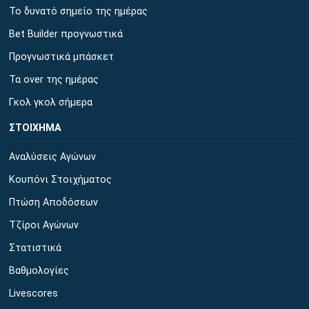
Το δυνατό σημείο της ημέρας
Bet Builder προγνωστικά
Προγνωστικά μπάσκετ
Τα over της ημέρας
Γκολ γκολ σήμερα
ΣΤΟΙΧΗΜΑ
Αναλύσεις Αγώνων
Κουπόνι Στοιχήματος
Πτώση Αποδόσεων
Τζίροι Αγώνων
Στατιστικά
Βαθμολογίες
Livescores