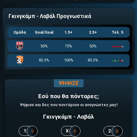
Γκινγκάμπ - Λαβάλ
Προγνωστικά
Ομάδα
Goal/Goal
1.5+
2.5+
Τελ. 5
50%
75%
50%
83.3%
100%
83.3%
ΨΗΦΙΣΕ
Εσύ που θα πόνταρες;
Ψήφισε και δες που ποντάρουν οι αναγνώστες μας!
Γκινγκάμπ - Λαβάλ
1
X
2
0
0
0