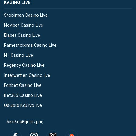
ΚΑΖΙΝΟ LIVE
Stoiximan Casino Live
Novibet Casino Live
Elabet Casino Live
Pamestoixima Casino Live
N1 Casino Live
Regency Casino Live
Interwetten Casino live
Fonbet Casino Live
Bet365 Casino Live
Θεωρία Καζίνο live
Ακολουθήστε μας