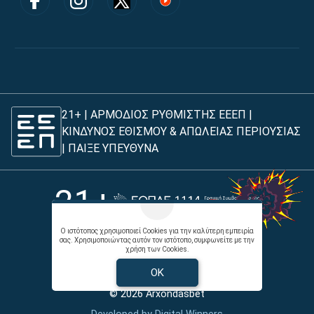
21+ | ΑΡΜΟΔΙΟΣ ΡΥΘΜΙΣΤΗΣ ΕΕΕΠ |
ΚΙΝΔΥΝΟΣ ΕΘΙΣΜΟΥ & ΑΠΩΛΕΙΑΣ ΠΕΡΙΟΥΣΙΑΣ
|
ΠΑΙΞΕ ΥΠΕΥΘΥΝΑ
21+
Ο ιστότοπος χρησιμοποιεί Cookies για την καλύτερη εμπειρία
σας. Χρησιμοποιώντας αυτόν τον ιστότοπο, συμφωνείτε με την
χρήση των Cookies.
Όροι χρήσης |
Πολιτική απορρήτου |
Επικοινωνήστε με τον Άρχοντα
OK
© 2026 Arxondasbet