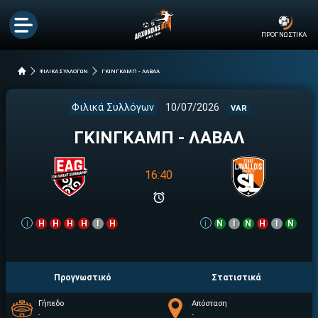
ΠΡΟΓΝΩΣΤΙΚΑ
ΦΙΛΙΚΑ ΣΥΛΛΟΓΩΝ
ΓΚΙΝΓΚΑΜΠ - ΛΑΒΑΛ
Φιλικά Συλλόγων
10/07/2026
VAR
ΓΚΙΝΓΚΑΜΠ - ΛΑΒΑΛ
16:40
i
Η
Η
Η
Η
Ι
Η
i
Ν
Ι
Ν
Η
Ι
Ν
Προγνωστικό
Στατιστικά
Γήπεδο
Απόσταση
-
-