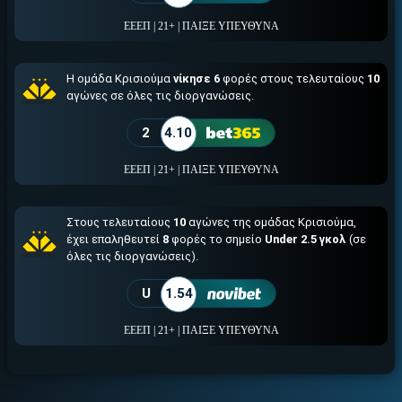
Εύκολη εγγραφή
Άμεση ταυτοποίηση
ΕΕΕΠ | 21+ | ΠΑΙΞΕ ΥΠΕΥΘΥΝΑ
Γρήγορες αναλήψεις
Η ομάδα Κρισιούμα
νίκησε 6
φορές στους τελευταίους
10
↪ΠΑΙΞΕ ΝΟΜΙΜΑ
αγώνες σε όλες τις διοργανώσεις.
ΕΕΕΠ | 21+ | ΠΑΙΞΕ ΥΠΕΥΘΥΝΑ
2
4.10
ΕΕΕΠ | 21+ | ΠΑΙΞΕ ΥΠΕΥΘΥΝΑ
Στους τελευταίους
10
αγώνες της ομάδας Κρισιούμα,
έχει επαληθευτεί
8
φορές το σημείο
Under 2.5 γκολ
(σε
όλες τις διοργανώσεις).
U
1.54
ΕΕΕΠ | 21+ | ΠΑΙΞΕ ΥΠΕΥΘΥΝΑ