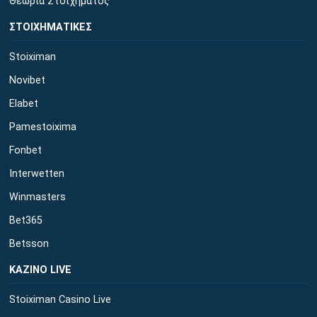
Θεωρία Στοιχήματος
ΣΤΟΙΧΗΜΑΤΙΚΕΣ
Stoiximan
Novibet
Elabet
Pamestoixima
Fonbet
Interwetten
Winmasters
Bet365
Betsson
ΚΑΖΙΝΟ LIVE
Stoiximan Casino Live