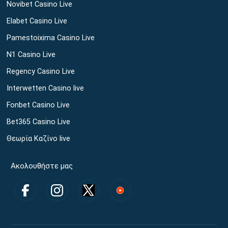
Novibet Casino Live
Elabet Casino Live
Pamestoixima Casino Live
N1 Casino Live
Regency Casino Live
Interwetten Casino live
Fonbet Casino Live
Bet365 Casino Live
Θεωρία Καζίνο live
Ακολουθήστε μας