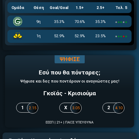
Ομάδα
Θέση
Goal/Goal
1.5+
2.5+
Τελ. 5
9η
35.3%
70.6%
35.3%
1η
52.9%
52.9%
23.5%
ΨΗΦΙΣΕ
Εσύ που θα πόνταρες;
Ψήφισε και δες που ποντάρουν οι αναγνώστες μας!
Γκοϊάς - Κρισιούμα
1
X
2
2.15
3.05
4.10
ΕΕΕΠ | 21+ | ΠΑΙΞΕ ΥΠΕΥΘΥΝΑ