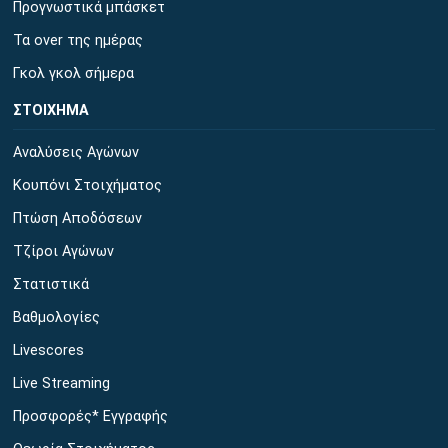
Προγνωστικά μπάσκετ
Τα over της ημέρας
Γκολ γκολ σήμερα
ΣΤΟΙΧΗΜΑ
Αναλύσεις Αγώνων
Κουπόνι Στοιχήματος
Πτώση Αποδόσεων
Τζίροι Αγώνων
Στατιστικά
Βαθμολογίες
Livescores
Live Streaming
Προσφορές* Εγγραφής