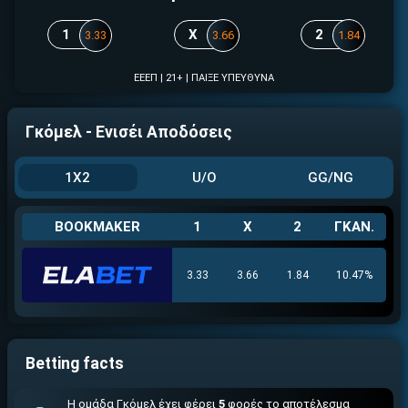
1
X
2
3.33
3.66
1.84
ΕΕΕΠ | 21+ | ΠΑΙΞΕ ΥΠΕΥΘΥΝΑ
Γκόμελ - Ενισέι Αποδόσεις
1X2
U/O
GG/NG
BOOKMAKER
1
X
2
ΓΚΑΝ.
3.33
3.66
1.84
10.47%
Betting facts
Η ομάδα Γκόμελ έχει φέρει
5
φορές το αποτέλεσμα