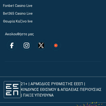
Fonbet Casino Live
Bet365 Casino Live
Θεωρία Καζίνο live
Ακολουθήστε μας
21+ | ΑΡΜΟΔΙΟΣ ΡΥΘΜΙΣΤΗΣ ΕΕΕΠ |
ΚΙΝΔΥΝΟΣ ΕΘΙΣΜΟΥ & ΑΠΩΛΕΙΑΣ ΠΕΡΙΟΥΣΙΑΣ
|
ΠΑΙΞΕ ΥΠΕΥΘΥΝΑ