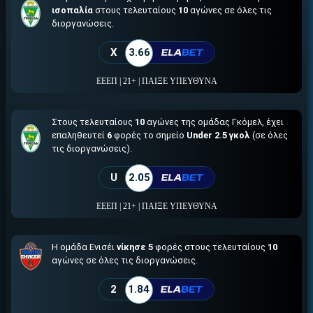
ΕΓΚΡΙΣΗ ΑΠΟ ΑΡΧΟΝΤΑ ΕΓΚΡΙΣΗ ΑΠΟ ΑΡΧΟΝΤΑ
ισοπαλία
στους τελευταίους
10
αγώνες σε όλες τις
διοργανώσεις.
X
3.66
ΕΕΕΠ | 21+ | ΠΑΙΞΕ ΥΠΕΥΘΥΝΑ
Στους τελευταίους
10
αγώνες της ομάδας Γκόμελ, έχει
επαληθευτεί
6
φορές το σημείο
Under 2.5 γκολ
(σε όλες
ΕΓΚΡΙΣΗ ΑΠΟ ΑΡΧΟΝΤΑ ΕΓΚΡΙΣΗ ΑΠΟ ΑΡΧΟΝΤΑ
τις διοργανώσεις).
U
2.05
ΕΕΕΠ | 21+ | ΠΑΙΞΕ ΥΠΕΥΘΥΝΑ
Η ομάδα Ενισέι
νίκησε 5
φορές στους τελευταίους
10
αγώνες σε όλες τις διοργανώσεις.
2
1.84