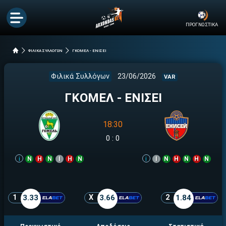
ΠΡΟΓΝΩΣΤΙΚΑ
ΦΙΛΙΚΑ ΣΥΛΛΟΓΩΝ
ΓΚΟΜΕΛ - ΕΝΙΣΕΙ
Φιλικά Συλλόγων
23/06/2026
VAR
ΓΚΟΜΕΛ - ΕΝΙΣΕΙ
18:30
0
:
0
i
Ν
Η
Ν
Ι
Η
Ν
i
Ι
Ν
Η
Ν
Η
Ν
1
3.33
X
3.66
2
1.84