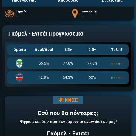
Προγνωστικό
Αποδόσεις
Στατιστικά
Γήπεδο
Απόσταση
-
-
Γκόμελ - Ενισέι
Προγνωστικά
Ομάδα
Goal/Goal
1.5+
2.5+
Τελ. 5
55.6%
77.8%
77.8%
42.9%
64.3%
50%
ΨΗΦΙΣΕ
Εσύ που θα πόνταρες;
Ψήφισε και δες που ποντάρουν οι αναγνώστες μας!
Γκόμελ - Ενισέι