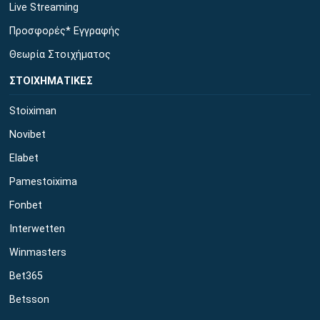
Live Streaming
Προσφορές* Εγγραφής
Θεωρία Στοιχήματος
ΣΤΟΙΧΗΜΑΤΙΚΕΣ
Stoiximan
Novibet
Elabet
Pamestoixima
Fonbet
Interwetten
Winmasters
Bet365
Betsson