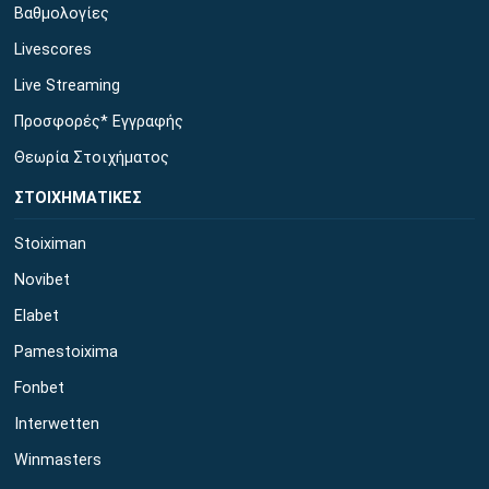
Βαθμολογίες
Livescores
Live Streaming
Προσφορές* Εγγραφής
Θεωρία Στοιχήματος
ΣΤΟΙΧΗΜΑΤΙΚΕΣ
Stoiximan
Novibet
Elabet
Pamestoixima
Fonbet
Interwetten
Winmasters