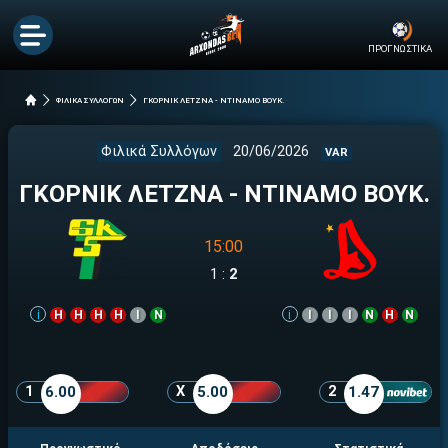
ΠΡΟΓΝΩΣΤΙΚΑ
ΦΙΛΙΚΑ ΣΥΛΛΟΓΩΝ
ΓΚΟΡΝΙΚ ΛΕΤΖΝΑ - ΝΤΙΝΑΜΟ ΒΟΥΚ.
Φιλικά Συλλόγων
20/06/2026
VAR
ΓΚΟΡΝΙΚ ΛΕΤΖΝΑ - ΝΤΙΝΑΜΟ ΒΟΥΚ.
15:00
1
:
2
i
Η
Η
Η
Η
Ι
Ν
i
Ι
Ι
Ι
Ν
Η
Ν
1
6.00
X
5.00
2
1.47