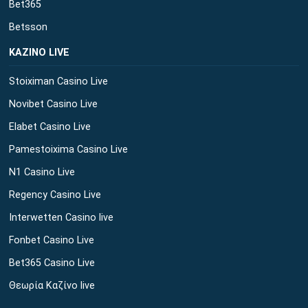
Bet365
Betsson
ΚΑΖΙΝΟ LIVE
Stoiximan Casino Live
Novibet Casino Live
Elabet Casino Live
Pamestoixima Casino Live
N1 Casino Live
Regency Casino Live
Interwetten Casino live
Fonbet Casino Live
Bet365 Casino Live
Θεωρία Καζίνο live