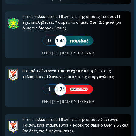
ΕΓΚΡΙΣΗ ΑΠΟ ΑΡΧΟΝΤΑ ΕΓΚΡΙΣΗ ΑΠΟ ΑΡΧΟΝΤΑ
Στους τελευταίους
10
αγώνες της ομάδας Γκουοάν Π.,
έχει επαληθευτεί
7
φορές το σημείο
Over 2.5 γκολ
(σε
όλες τις διοργανώσεις).
O
1.41
ΕΕΕΠ | 21+ | ΠΑΙΞΕ ΥΠΕΥΘΥΝΑ
Η ομάδα Σάντονγκ Ταϊσάν
έχασε 4
φορές στους
τελευταίους
10
αγώνες σε όλες τις διοργανώσεις.
1
1.74
ΕΕΕΠ | 21+ | ΠΑΙΞΕ ΥΠΕΥΘΥΝΑ
Βρέθηκε στοιχηματική με:
Στους τελευταίους
10
αγώνες της ομάδας Σάντονγκ
Ταϊσάν, έχει επαληθευτεί
7
φορές το σημείο
Over 2.5 γκολ
(σε όλες τις διοργανώσεις).