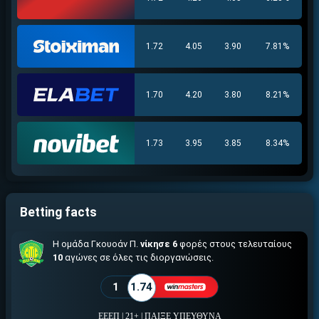
ΕΓΚΡΙΣΗ ΑΠΟ ΑΡΧΟΝΤΑ ΕΓΚΡΙΣΗ ΑΠΟ ΑΡΧΟΝΤΑ
1.72
4.05
3.90
7.81%
1.70
4.20
3.80
8.21%
1.73
3.95
3.85
8.34%
Betting facts
Η ομάδα Γκουοάν Π.
νίκησε 6
φορές στους τελευταίους
10
αγώνες σε όλες τις διοργανώσεις.
1
1.74
ΕΕΕΠ | 21+ | ΠΑΙΞΕ ΥΠΕΥΘΥΝΑ