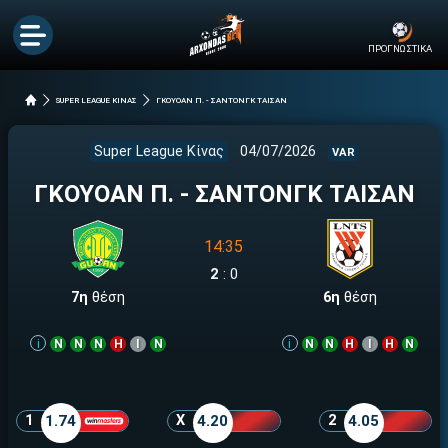
ΠΡΟΓΝΩΣΤΙΚΑ
SUPER LEAGUE ΚΙΝΑΣ
ΓΚΟΥΟΑΝ Π. - ΣΑΝΤΟΝΓΚ ΤΑΙΣΑΝ
Super League Κίνας
04/07/2026
VAR
ΓΚΟΥΟΑΝ Π. - ΣΑΝΤΟΝΓΚ ΤΑΙΣΑΝ
14:35
2
:
0
7η
θέση
6η
θέση
i
Ν
Ν
Ν
Η
Ι
Ν
i
Ν
Ν
Η
Ι
Η
Ν
1
1.74
X
4.20
2
4.05