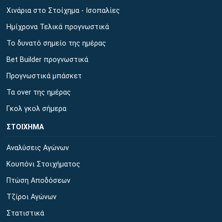
Χινάρια στο Στοίχημα - Ισοπαλίες
Ημίχρονα Τελικά προγνωστικά
Το δυνατό σημείο της ημέρας
Bet Builder προγνωστικά
Προγνωστικά μπάσκετ
Τα over της ημέρας
Γκολ γκολ σήμερα
ΣΤΟΙΧΗΜΑ
Αναλύσεις Αγώνων
Κουπόνι Στοιχήματος
Πτώση Αποδόσεων
Τζίροι Αγώνων
Στατιστικά