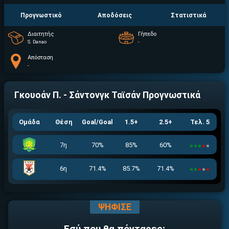
Προγνωστικό
Αποδόσεις
Στατιστικά
Διαιτητής
Γήπεδο
S. Danao
-
Απόσταση
-
Γκουοάν Π. - Σάντονγκ Ταϊσάν
Προγνωστικά
Ομάδα
Θέση
Goal/Goal
1.5+
2.5+
Τελ. 5
7η
70%
85%
60%
6η
71.4%
85.7%
71.4%
ΨΗΦΙΣΕ
Εσύ που θα πόνταρες;