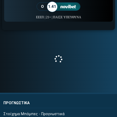
ΕΓΚΡΙΣΗ ΑΠΟ ΑΡΧΟΝΤΑ ΕΓΚΡΙΣΗ ΑΠΟ ΑΡΧΟΝΤΑ
O
1.41
ΕΕΕΠ | 21+ | ΠΑΙΞΕ ΥΠΕΥΘΥΝΑ
Εύκολη εγγραφή
Άμεση ταυτοποίηση
Γρήγορες αναλήψεις
↪ΠΑΙΞΕ ΝΟΜΙΜΑ
ΕΕΕΠ | 21+ | ΠΑΙΞΕ ΥΠΕΥΘΥΝΑ
ΠΡΟΓΝΩΣΤΙΚΑ
Στοίχημα Μπόμπες - Προγνωστικά