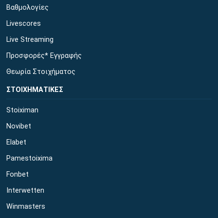
Βαθμολογίες
Livescores
Live Streaming
Προσφορές* Εγγραφής
Θεωρία Στοιχήματος
ΣΤΟΙΧΗΜΑΤΙΚΕΣ
Stoiximan
Novibet
Elabet
Pamestoixima
Fonbet
Interwetten
Winmasters