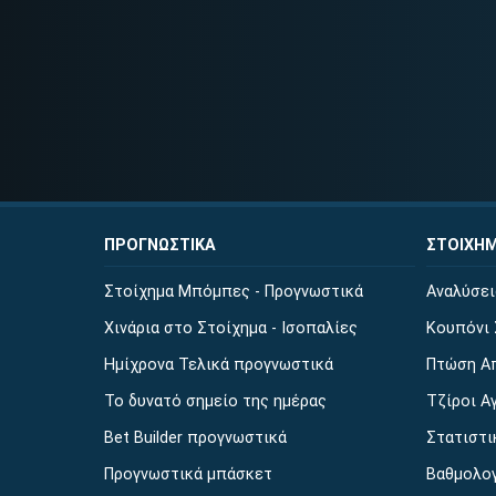
ΠΡΟΓΝΩΣΤΙΚΑ
ΣΤΟΙΧΗ
Στοίχημα Μπόμπες - Προγνωστικά
Αναλύσε
Χινάρια στο Στοίχημα - Ισοπαλίες
Κουπόνι 
Ημίχρονα Τελικά προγνωστικά
Πτώση Α
Το δυνατό σημείο της ημέρας
Τζίροι Α
Bet Builder προγνωστικά
Στατιστι
Προγνωστικά μπάσκετ
Βαθμολο