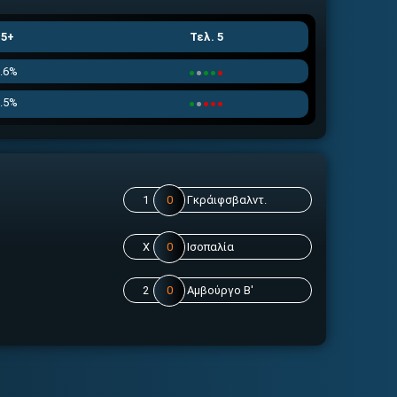
.5+
Τελ. 5
5.6%
7.5%
1
0
Γκράιφσβαλντ.
X
0
Ισοπαλία
2
0
Αμβούργο Β'