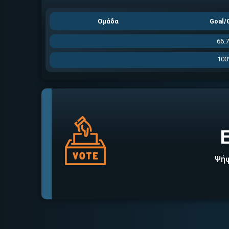
Ομάδα
Goal/
66.
10
Ψήφ