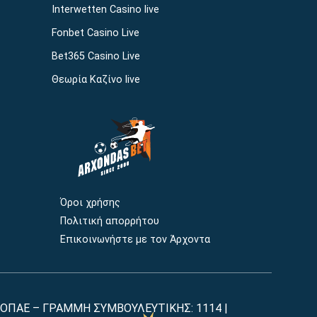
Interwetten Casino live
Fonbet Casino Live
Bet365 Casino Live
Θεωρία Καζίνο live
Όροι χρήσης
Πολιτική απορρήτου
Επικοινωνήστε με τον Άρχοντα
ΟΠΑΕ – ΓΡΑΜΜΗ ΣΥΜΒΟΥΛΕΥΤΙΚΗΣ: 1114 |