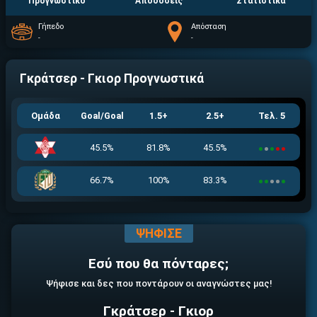
Προγνωστικό
Αποδόσεις
Στατιστικά
Γήπεδο
Απόσταση
-
-
Γκράτσερ - Γκιορ
Προγνωστικά
Ομάδα
Goal/Goal
1.5+
2.5+
Τελ. 5
45.5%
81.8%
45.5%
66.7%
100%
83.3%
ΨΗΦΙΣΕ
Εσύ που θα πόνταρες;
Ψήφισε και δες που ποντάρουν οι αναγνώστες μας!
Γκράτσερ - Γκιορ