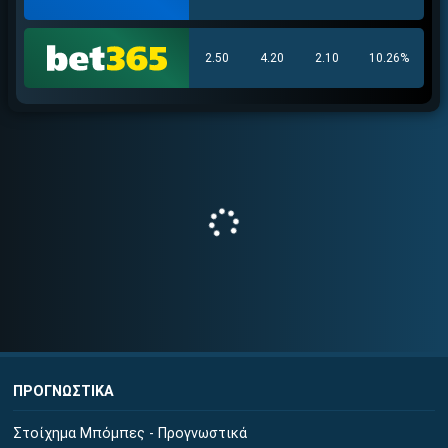
ΕΓΚΡΙΣΗ ΑΠΟ ΑΡΧΟΝΤΑ ΕΓΚΡΙΣΗ ΑΠΟ ΑΡΧΟΝΤΑ
2.50
4.20
2.10
10.26%
Βρέθηκε στοιχηματική με:
ΠΡΟΓΝΩΣΤΙΚΑ
Στοίχημα Μπόμπες - Προγνωστικά