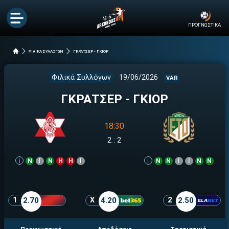
ΠΡΟΓΝΩΣΤΙΚΑ
ΦΙΛΙΚΑ ΣΥΛΛΟΓΩΝ
ΓΚΡΑΤΣΕΡ - ΓΚΙΟΡ
Φιλικά Συλλόγων
19/06/2026
VAR
ΓΚΡΑΤΣΕΡ - ΓΚΙΟΡ
18:30
2
:
2
i
Ν
Ι
Ν
Η
Η
Ι
i
Ν
Ν
Ι
Ι
Ν
Ν
1
2.70
X
4.20
2
2.50