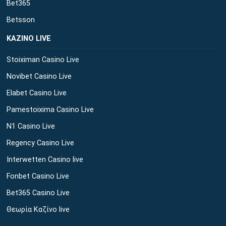
Bet365
Betsson
ΚΑΖΙΝΟ LIVE
Stoiximan Casino Live
Novibet Casino Live
Elabet Casino Live
Pamestoixima Casino Live
N1 Casino Live
Regency Casino Live
Interwetten Casino live
Fonbet Casino Live
Bet365 Casino Live
Θεωρία Καζίνο live