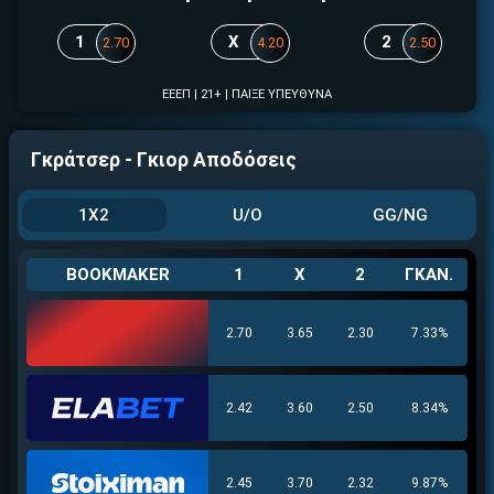
ΕΓΚΡΙΣΗ ΑΠΟ ΑΡΧΟΝΤΑ ΕΓΚΡΙΣΗ ΑΠΟ ΑΡΧΟΝΤΑ
1
X
2
2.70
4.20
2.50
ΕΕΕΠ | 21+ | ΠΑΙΞΕ ΥΠΕΥΘΥΝΑ
Γκράτσερ - Γκιορ Αποδόσεις
1X2
U/O
GG/NG
BOOKMAKER
1
X
2
ΓΚΑΝ.
2.70
3.65
2.30
7.33%
2.42
3.60
2.50
8.34%
2.45
3.70
2.32
9.87%