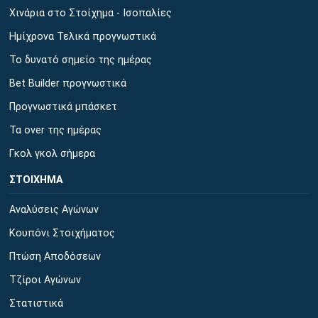
ΕΓΚΡΙΣΗ ΑΠΟ ΑΡΧΟΝΤΑ ΕΓΚΡΙΣΗ ΑΠΟ ΑΡΧΟΝΤΑ
Χινάρια στο Στοίχημα - Ισοπαλίες
Ημίχρονα Τελικά προγνωστικά
Εύκολη εγγραφή
Το δυνατό σημείο της ημέρας
Άμεση ταυτοποίηση
Bet Builder προγνωστικά
Γρήγορες αναλήψεις
Προγνωστικά μπάσκετ
↪ΠΑΙΞΕ ΝΟΜΙΜΑ
Τα over της ημέρας
ΕΕΕΠ | 21+ | ΠΑΙΞΕ ΥΠΕΥΘΥΝΑ
Γκολ γκολ σήμερα
ΣΤΟΙΧΗΜΑ
Αναλύσεις Αγώνων
Κουπόνι Στοιχήματος
Πτώση Αποδόσεων
Τζίροι Αγώνων
Στατιστικά