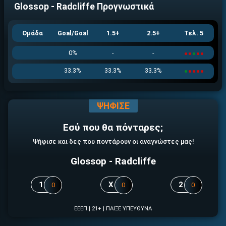
Glossop - Radcliffe
Προγνωστικά
Ομάδα
Goal/Goal
1.5+
2.5+
Τελ. 5
0%
-
-
33.3%
33.3%
33.3%
ΨΗΦΙΣΕ
Εσύ που θα πόνταρες;
Ψήφισε και δες που ποντάρουν οι αναγνώστες μας!
Glossop - Radcliffe
1
X
2
0
0
0
ΕΕΕΠ | 21+ | ΠΑΙΞΕ ΥΠΕΥΘΥΝΑ