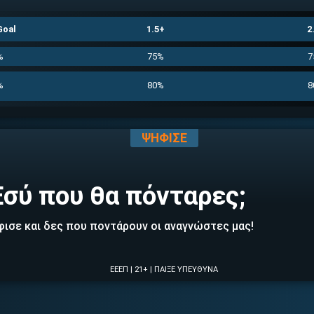
Goal
1.5+
2
%
75%
7
%
80%
8
ΨΗΦΙΣΕ
Εσύ που θα πόνταρες;
ισε και δες που ποντάρουν οι αναγνώστες μας!
ΕΕΕΠ | 21+ | ΠΑΙΞΕ ΥΠΕΥΘΥΝΑ