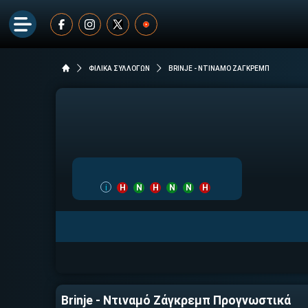
ΦΙΛΙΚΑ ΣΥΛΛΟΓΩΝ
BRINJE - ΝΤΙΝΑΜΟ ΖΑΓΚΡΕΜΠ
i
Η
Ν
Η
Ν
Ν
Η
Brinje - Ντιναμό Ζάγκρεμπ
Προγνωστικά