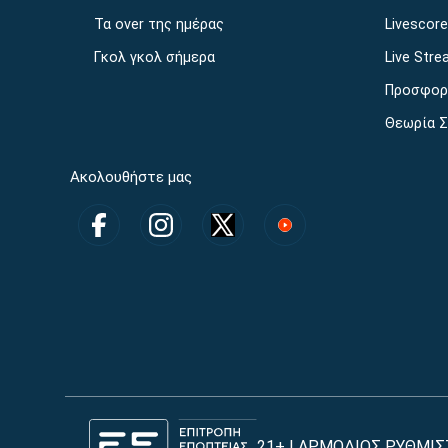
Τα over της ημέρας
Livescor
Γκολ γκολ σήμερα
Live Stre
Προσφορ
Θεωρία 
Ακολουθήστε μας
21+ | ΑΡΜΟΔΙΟΣ ΡΥΘΜΙΣ