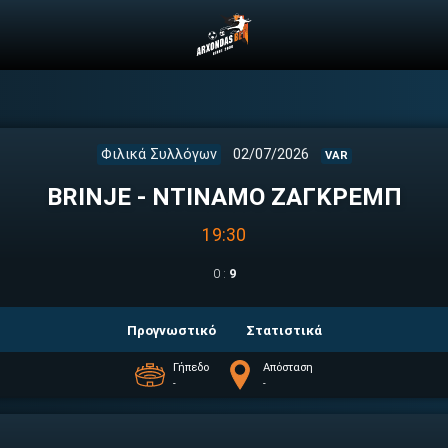
Φιλικά Συλλόγων
02/07/2026
VAR
BRINJE - ΝΤΙΝΑΜΟ ΖΑΓΚΡΕΜΠ
19:30
0
:
9
Προγνωστικό
Στατιστικά
Γήπεδο
Απόσταση
-
-