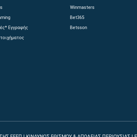
es
Winmasters
aming
Bet365
ές* Εγγραφής
Betsson
Στοιχήματος
ΤΗΣ ΕΕΕΠ | ΚΙΝΔΥΝΟΣ ΕΘΙΣΜΟΥ & ΑΠΩΛΕΙΑΣ ΠΕΡΙΟΥΣΙΑΣ |
Ε