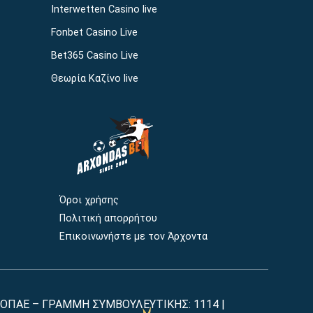
Interwetten Casino live
Fonbet Casino Live
Bet365 Casino Live
Θεωρία Καζίνο live
Όροι χρήσης
Πολιτική απορρήτου
Επικοινωνήστε με τον Άρχοντα
ΟΠΑΕ – ΓΡΑΜΜΗ ΣΥΜΒΟΥΛΕΥΤΙΚΗΣ: 1114 |