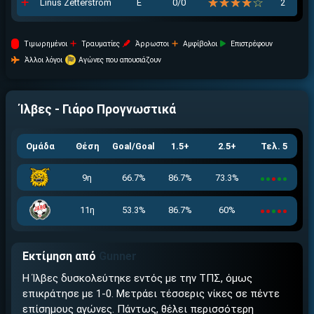
☆☆☆☆☆
★★★★★
Linus Zetterstrom
Ε
0/0
2
Tιμωρημένοι
Τραυματίες
Άρρωστοι
Αμφίβολοι
Επιστρέφουν
Άλλοι λόγοι
Αγώνες που απουσιάζουν
Ίλβες - Γιάρο
Προγνωστικά
Ομάδα
Θέση
Goal/Goal
1.5+
2.5+
Τελ. 5
9η
66.7%
86.7%
73.3%
11η
53.3%
86.7%
60%
Εκτίμηση από
Gunner
Η Ίλβες δυσκολεύτηκε εντός με την ΤΠΣ, όμως
επικράτησε με 1-0. Μετράει τέσσερις νίκες σε πέντε
επίσημους αγώνες. Πάντως, θέλει περισσότερη