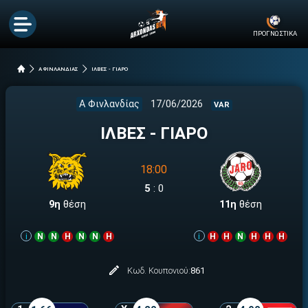
ΠΡΟΓΝΩΣΤΙΚΑ
A ΦΙΝΛΑΝΔΙΑΣ
ΙΛΒΕΣ - ΓΙΑΡΟ
A Φινλανδίας
17/06/2026
VAR
ΙΛΒΕΣ - ΓΙΑΡΟ
18:00
5
:
0
9η
θέση
11η
θέση
i
Ν
Ν
Η
Ν
Ν
Η
i
Η
Η
Ν
Η
Η
Η
Κωδ. Κουπονιού:
861