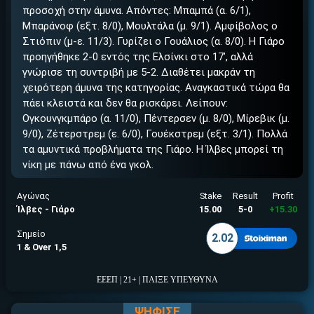
προσοχή στην άμυνα. Απόντες: Μπαμπά (α. 6/1),
Μπαράνοφ (εξτ. 8/0), Μουλτάλα (μ. 9/1). Αμφίβολος ο
Στιόπιν (μ-ε. 11/3). Γυρίζει ο Γουάλιος (α. 8/0). Η Γιάρο
προηγήθηκε 2-0 εντός της Ελσίνκι στο 17’, αλλά
γνώρισε τη συντριβή με 5-2. Διαθέτει μακράν τη
χειρότερη άμυνα της κατηγορίας. Αναγκαστικά τώρα θα
πάει κλειστά και δεν θα ρισκάρει. Λείπουν:
Ογκουνγκμπάρο (α. 11/0), Πέντερσεν (μ. 8/0), Μίρεβικ (μ.
9/0), Ζέτερστρεμ (ε. 6/0), Γουέκστρεμ (εξτ. 3/1). Πολλά
τα αμυντικά προβλήματα της Γιάρο. Η Ίλβες μπορεί τη
νίκη με πάνω από ένα γκολ.
Αγώνας
Stake
Result
Profit
Ίλβες - Γιάρο
15.00
5-0
+15.30
Σημείο
2.02
1 & Over 1,5
ΕΕΕΠ | 21+ | ΠΑΙΞΕ ΥΠΕΥΘΥΝΑ
ΨΗΦΙΣΕ