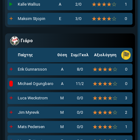
☆☆☆☆☆
★★★★★
Kalle Wallius
Α
2/0
1
☆☆☆☆☆
★★★★★
Maksim Stjopin
Ε
3/0
0
Γιάρο
Παίχτης
Θέση
Συμ/Γκολ
Αξιολόγηση
☆☆☆☆☆
★★★★★
Erik Gunnarsson
Α
8/0
0
☆☆☆☆☆
★★★★★
Michael Ogungbaro
Α
11/2
0
☆☆☆☆☆
★★★★★
Luca Weckstrom
Μ
0/0
3
☆☆☆☆☆
★★★★★
Jim Myrevik
Μ
0/0
2
☆☆☆☆☆
★★★★★
Mats Pedersen
Μ
0/0
1