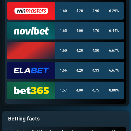
1.60
4.20
4.90
6.29%
1.65
4.00
4.70
6.44%
1.60
4.20
4.80
6.67%
Βρέθηκε στοιχηματική με:
ΕΓΚΡΙΣΗ ΑΠΟ ΑΡΧΟΝΤΑ ΕΓΚΡΙΣΗ ΑΠΟ ΑΡΧΟΝΤΑ
1.66
4.20
4.33
6.67%
1.57
4.00
4.75
8.88%
Εύκολη εγγραφή
Άμεση ταυτοποίηση
Γρήγορες αναλήψεις
Betting facts