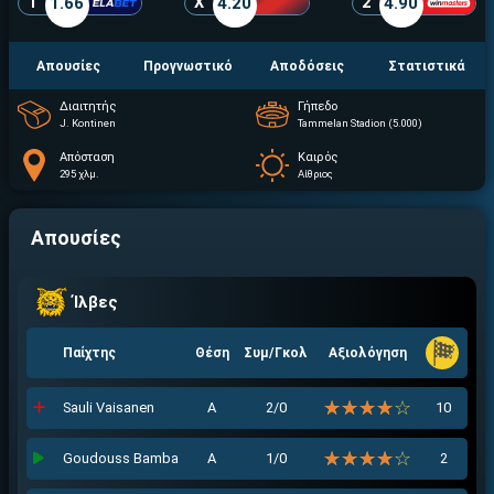
1
1.66
X
4.20
2
4.90
Απουσίες
Προγνωστικό
Αποδόσεις
Στατιστικά
Διαιτητής
Γήπεδο
J. Kontinen
Tammelan Stadion (5.000)
Απόσταση
Καιρός
295 χλμ.
Αίθριος
Απουσίες
Ίλβες
Παίχτης
Θέση
Συμ/Γκολ
Αξιολόγηση
☆☆☆☆☆
★★★★★
Sauli Vaisanen
Α
2/0
10
☆☆☆☆☆
★★★★★
Goudouss Bamba
Α
1/0
2