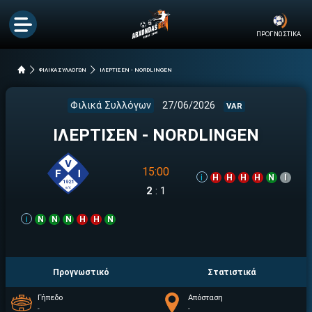
ΠΡΟΓΝΩΣΤΙΚΑ
ΦΙΛΙΚΑ ΣΥΛΛΟΓΩΝ
ΙΛΕΡΤΙΣΕΝ - NORDLINGEN
Φιλικά Συλλόγων
27/06/2026
VAR
ΙΛΕΡΤΙΣΕΝ - NORDLINGEN
15:00
i
Η
Η
Η
Η
Ν
Ι
2
:
1
i
Ν
Ν
Ν
Η
Η
Ν
Προγνωστικό
Στατιστικά
Γήπεδο
Απόσταση
-
-