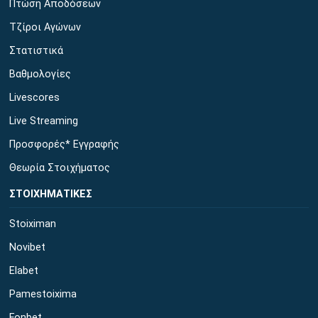
Πτώση Αποδόσεων
Τζίροι Αγώνων
Στατιστικά
Βαθμολογίες
Livescores
Live Streaming
Προσφορές* Εγγραφής
Θεωρία Στοιχήματος
ΣΤΟΙΧΗΜΑΤΙΚΕΣ
Stoiximan
Novibet
Elabet
Pamestoixima
Fonbet