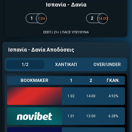
Ισπανία - Δανία
ΕΓΚΡΙΣΗ ΑΠΟ ΑΡΧΟΝΤΑ ΕΓΚΡΙΣΗ ΑΠΟ ΑΡΧΟΝΤΑ
1
2
1.04
14.00
ΕΕΕΠ | 21+ | ΠΑΙΞΕ ΥΠΕΥΘΥΝΑ
Ισπανία - Δανία Αποδόσεις
1/2
ΧΑΝΤΙΚΑΠ
OVER/UNDER
BOOKMAKER
1
2
ΓΚΑΝ.
1.02
14.00
4.93%
1.01
13.00
6.28%