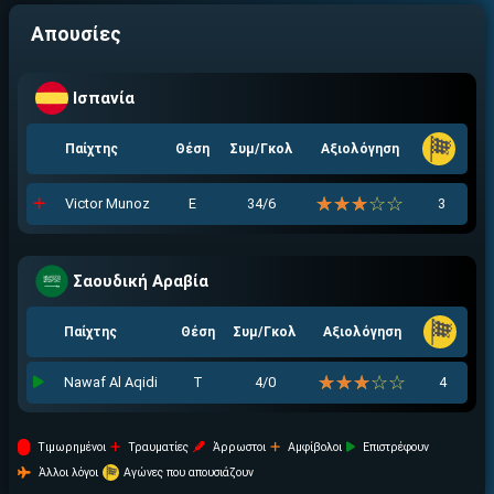
Απουσίες
Ισπανία
Παίχτης
Θέση
Συμ/Γκολ
Αξιολόγηση
☆☆☆☆☆
★★★★★
Victor Munoz
Ε
34/6
3
Σαουδική Αραβία
Παίχτης
Θέση
Συμ/Γκολ
Αξιολόγηση
☆☆☆☆☆
★★★★★
Nawaf Al Aqidi
Τ
4/0
4
Tιμωρημένοι
Τραυματίες
Άρρωστοι
Αμφίβολοι
Επιστρέφουν
Άλλοι λόγοι
Αγώνες που απουσιάζουν