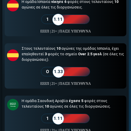
↪ΠΑΙΞΕ ΝΟΜΙΜΑ
Η ομάδα Ισπανία
νίκησε 6
φορές στους τελευταίους
10
αγώνες σε όλες τις διοργανώσεις.
ΕΕΕΠ | 21+ | ΠΑΙΞΕ ΥΠΕΥΘΥΝΑ
1
1.11
ΕΕΕΠ | 21+ | ΠΑΙΞΕ ΥΠΕΥΘΥΝΑ
Στους τελευταίους
10
αγώνες της ομάδας Ισπανία, έχει
επαληθευτεί
3
φορές το σημείο
Over 2.5 γκολ
(σε όλες τις
διοργανώσεις).
O
1.33
ΕΕΕΠ | 21+ | ΠΑΙΞΕ ΥΠΕΥΘΥΝΑ
Η ομάδα Σαουδική Αραβία
έχασε 5
φορές στους
τελευταίους
10
αγώνες σε όλες τις διοργανώσεις.
1
1.11
ΕΕΕΠ | 21+ | ΠΑΙΞΕ ΥΠΕΥΘΥΝΑ