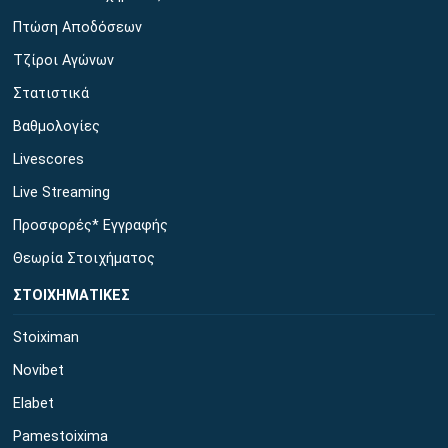
Πτώση Αποδόσεων
Τζίροι Αγώνων
Στατιστικά
Βαθμολογίες
Livescores
Live Streaming
Προσφορές* Εγγραφής
Θεωρία Στοιχήματος
ΣΤΟΙΧΗΜΑΤΙΚΕΣ
Stoiximan
Novibet
Elabet
Pamestoixima