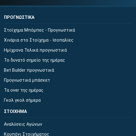
ΠΡΟΓΝΩΣΤΙΚΑ
Στοίχημα Μπόμπες - Προγνωστικά
Χινάρια στο Στοίχημα - Ισοπαλίες
Ημίχρονα Τελικά προγνωστικά
Το δυνατό σημείο της ημέρας
Bet Builder προγνωστικά
Προγνωστικά μπάσκετ
Τα over της ημέρας
Γκολ γκολ σήμερα
ΣΤΟΙΧΗΜΑ
Αναλύσεις Αγώνων
Κουπόνι Στοιχήματος