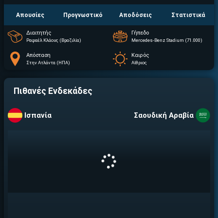
Απουσίες
Προγνωστικό
Αποδόσεις
Στατιστικά
Διαιτητής
Γήπεδο
Ραφαέλ Κλάους (Βραζιλία)
Mercedes-Benz Stadium (71.000)
Απόσταση
Καιρός
Στην Ατλάντα (ΗΠΑ)
Αίθριος
Πιθανές Ενδεκάδες
Ισπανία
Σαουδική Αραβία