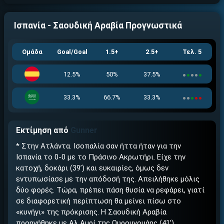
Ισπανία - Σαουδική Αραβία
Προγνωστικά
Ομάδα
Goal/Goal
1.5+
2.5+
Τελ. 5
12.5%
50%
37.5%
33.3%
66.7%
33.3%
Εκτίμηση από
Gunner
* Στην Ατλάντα. Ισοπαλία σαν ήττα ήταν για την
Ισπανία το 0-0 με το Πράσινο Ακρωτήρι. Είχε την
κατοχή, δοκάρι (39’) και ευκαιρίες, όμως δεν
εντυπωσίασε με την απόδοσή της. Απειλήθηκε μόλις
δύο φορές. Τώρα, πρέπει πάση θυσία να ρεφάρει, γιατί
σε διαφορετική περίπτωση θα μείνει πίσω στο
«κυνήγι» της πρόκρισης. Η Σαουδική Αραβία
προηγήθηκε με Αλ Αμρί της Ουρουγουάης (41’),