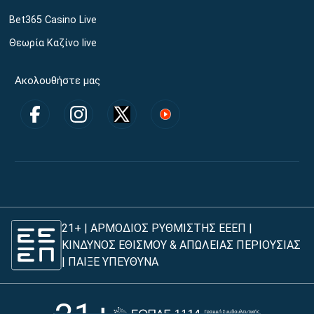
Bet365 Casino Live
Θεωρία Καζίνο live
Ακολουθήστε μας
21+ | ΑΡΜΟΔΙΟΣ ΡΥΘΜΙΣΤΗΣ ΕΕΕΠ |
ΚΙΝΔΥΝΟΣ ΕΘΙΣΜΟΥ & ΑΠΩΛΕΙΑΣ ΠΕΡΙΟΥΣΙΑΣ
|
ΠΑΙΞΕ ΥΠΕΥΘΥΝΑ