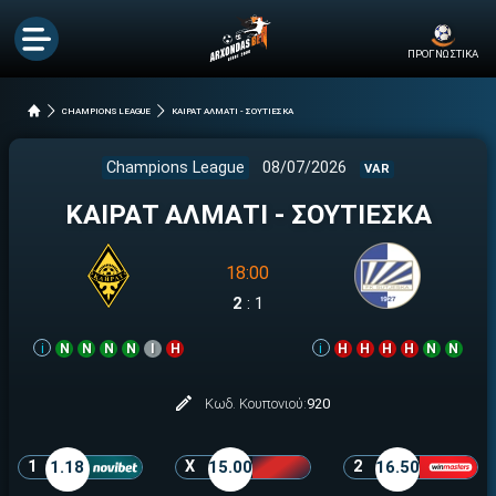
ΠΡΟΓΝΩΣΤΙΚΑ
CHAMPIONS LEAGUE
ΚΑΙΡΑΤ ΑΛΜΑΤΙ - ΣΟΥΤΙΕΣΚΑ
Champions League
08/07/2026
VAR
ΚΑΙΡΑΤ ΑΛΜΑΤΙ - ΣΟΥΤΙΕΣΚΑ
18:00
2
:
1
i
Ν
Ν
Ν
Ν
Ι
Η
i
Η
Η
Η
Η
Ν
Ν
Κωδ. Κουπονιού:
920
1
1.18
X
15.00
2
16.50