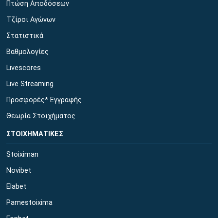
Πτώση Αποδόσεων
Τζίροι Αγώνων
Στατιστικά
Βαθμολογίες
Livescores
Live Streaming
Προσφορές* Εγγραφής
Θεωρία Στοιχήματος
ΣΤΟΙΧΗΜΑΤΙΚΕΣ
Stoiximan
Novibet
Elabet
Pamestoixima