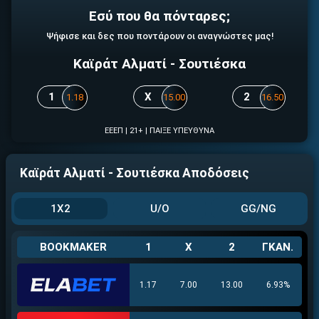
Εσύ που θα πόνταρες;
Ψήφισε και δες που ποντάρουν οι αναγνώστες μας!
Καϊράτ Αλματί - Σουτιέσκα
ΕΓΚΡΙΣΗ ΑΠΟ ΑΡΧΟΝΤΑ ΕΓΚΡΙΣΗ ΑΠΟ ΑΡΧΟΝΤΑ
1
X
2
1.18
15.00
16.50
ΕΕΕΠ | 21+ | ΠΑΙΞΕ ΥΠΕΥΘΥΝΑ
Καϊράτ Αλματί - Σουτιέσκα Αποδόσεις
1X2
U/O
GG/NG
BOOKMAKER
1
X
2
ΓΚΑΝ.
1.17
7.00
13.00
6.93%