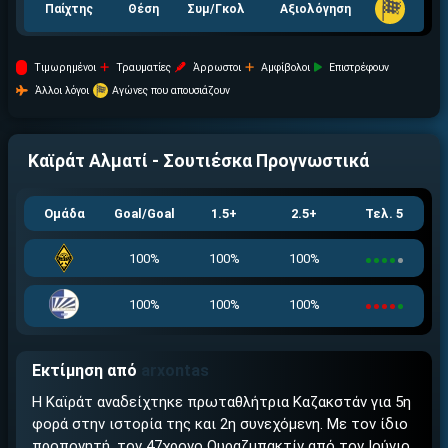
Παίχτης
Θέση
Συμ/Γκολ
Αξιολόγηση
Tιμωρημένοι
Τραυματίες
Άρρωστοι
Αμφίβολοι
Επιστρέφουν
Άλλοι λόγοι
Αγώνες που απουσιάζουν
Καϊράτ Αλματί - Σουτιέσκα
Προγνωστικά
Ομάδα
Goal/Goal
1.5+
2.5+
Τελ. 5
100%
100%
100%
100%
100%
100%
Εκτίμηση από
arxontas
Η Καϊράτ αναδείχτηκε πρωταθλήτρια Καζακστάν για 5η
φορά στην ιστορία της και 2η συνεχόμενη. Με τον ίδιο
προπονητή, τον 47χρονο Ουραζμπακτίν από τον Ιούνιο