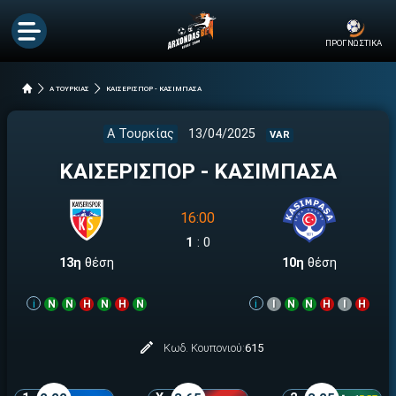
ΠΡΟΓΝΩΣΤΙΚΑ
Α ΤΟΥΡΚΙΑΣ
ΚΑΙΣΕΡΙΣΠΟΡ - ΚΑΣΙΜΠΑΣΑ
Α Τουρκίας
13/04/2025
VAR
ΚΑΙΣΕΡΙΣΠΟΡ - ΚΑΣΙΜΠΑΣΑ
16:00
1
:
0
13η
θέση
10η
θέση
i
Ν
Ν
Η
Ν
Η
Ν
i
Ι
Ν
Ν
Η
Ι
Η
Κωδ. Κουπονιού:
615