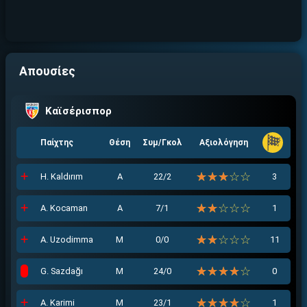
Απουσίες
Καϊσέρισπορ
Παίχτης
Θέση
Συμ/Γκολ
Αξιολόγηση
☆☆☆☆☆
★★★★★
H. Kaldırım
Α
22/2
3
☆☆☆☆☆
★★★★★
A. Kocaman
Α
7/1
1
☆☆☆☆☆
★★★★★
A. Uzodimma
Μ
0/0
11
☆☆☆☆☆
★★★★★
G. Sazdağı
Μ
24/0
0
☆☆☆☆☆
★★★★★
A. Karimi
Μ
23/1
1