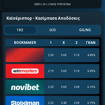
ΕΓΚΡΙΣΗ ΑΠΟ ΑΡΧΟΝΤΑ ΕΓΚΡΙΣΗ ΑΠΟ ΑΡΧΟΝΤΑ
ΕΕΕΠ | 21+ | ΠΑΙΞΕ ΥΠΕΥΘΥΝΑ
Καϊσέρισπορ - Κασίμπασα Αποδόσεις
1X2
U/O
GG/NG
BOOKMAKER
1
X
2
ΓΚΑΝ.
2.20
3.65
3.10
4.86%
Βρέθηκε στοιχηματική με:
2.19
3.65
3.10
5.05%
2.20
3.60
3.00
6.16%
2.22
3.40
3.05
6.75%