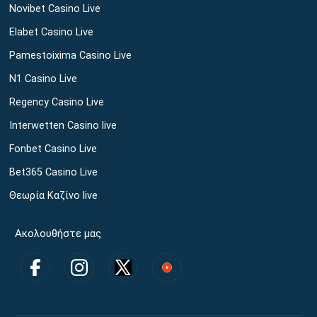
Novibet Casino Live
Elabet Casino Live
Pamestoixima Casino Live
N1 Casino Live
Regency Casino Live
Interwetten Casino live
Fonbet Casino Live
Bet365 Casino Live
Θεωρία Καζίνο live
Ακολουθήστε μας