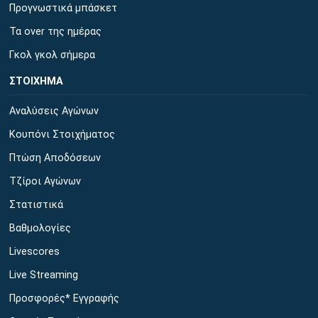
Προγνωστικά μπάσκετ
Τα over της ημέρας
Γκολ γκολ σήμερα
ΣΤΟΙΧΗΜΑ
Αναλύσεις Αγώνων
Κουπόνι Στοιχήματος
Πτώση Αποδόσεων
Τζίροι Αγώνων
Στατιστικά
Βαθμολογίες
Livescores
Live Streaming
Προσφορές* Εγγραφής