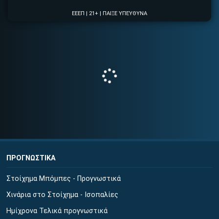
ΕΕΕΠ | 21+ | ΠΑΙΞΕ ΥΠΕΥΘΥΝΑ
ΠΡΟΓΝΩΣΤΙΚΑ
Στοίχημα Μπόμπες - Προγνωστικά
Χινάρια στο Στοίχημα - Ισοπαλίες
Ημίχρονα Τελικά προγνωστικά