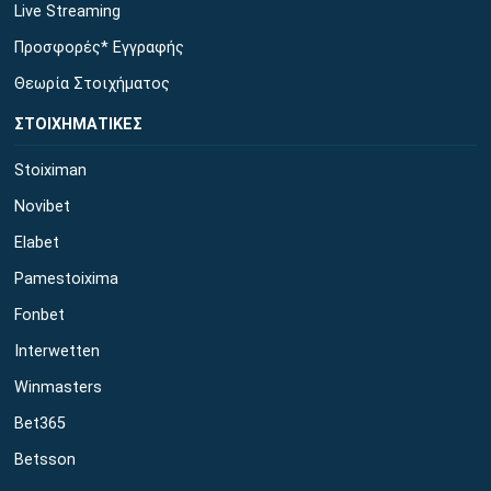
Live Streaming
Προσφορές* Εγγραφής
Θεωρία Στοιχήματος
ΣΤΟΙΧΗΜΑΤΙΚΕΣ
Stoiximan
Novibet
Elabet
Pamestoixima
Fonbet
Interwetten
Winmasters
Bet365
Betsson