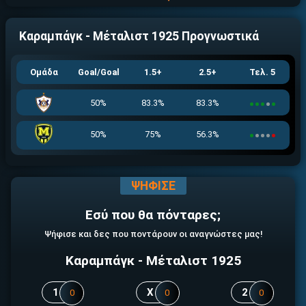
Καραμπάγκ - Μέταλιστ 1925
Προγνωστικά
Ομάδα
Goal/Goal
1.5+
2.5+
Τελ. 5
50%
83.3%
83.3%
50%
75%
56.3%
ΨΗΦΙΣΕ
Εσύ που θα πόνταρες;
Ψήφισε και δες που ποντάρουν οι αναγνώστες μας!
Καραμπάγκ - Μέταλιστ 1925
1
X
2
0
0
0