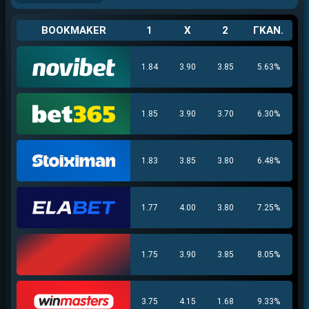
BOOKMAKER
1
X
2
ΓΚΑΝ.
ΕΓΚΡΙΣΗ ΑΠΟ ΑΡΧΟΝΤΑ ΕΓΚΡΙΣΗ ΑΠΟ ΑΡΧΟΝΤΑ
1.84
3.90
3.85
5.63%
1.85
3.90
3.70
6.30%
1.83
3.85
3.80
6.48%
1.77
4.00
3.80
7.25%
1.75
3.90
3.85
8.05%
3.75
4.15
1.68
9.33%