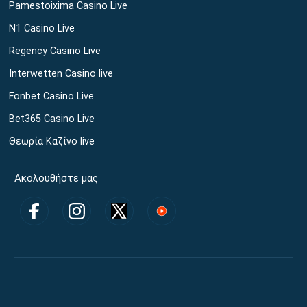
Pamestoixima Casino Live
N1 Casino Live
Regency Casino Live
Interwetten Casino live
Fonbet Casino Live
Bet365 Casino Live
Θεωρία Καζίνο live
Ακολουθήστε μας