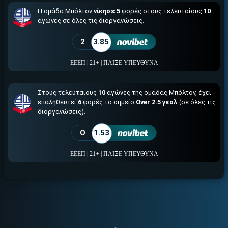
Η ομάδα Μπόλτον
νίκησε 5
φορές στους τελευταίους
10
αγώνες σε όλες τις διοργανώσεις.
2
3.85
ΕΕΕΠ | 21+ | ΠΑΙΞΕ ΥΠΕΥΘΥΝΑ
Στους τελευταίους
10
αγώνες της ομάδας Μπόλτον, έχει
επαληθευτεί
6
φορές το σημείο
Over 2.5 γκολ
(σε όλες τις
διοργανώσεις).
O
1.53
ΕΕΕΠ | 21+ | ΠΑΙΞΕ ΥΠΕΥΘΥΝΑ