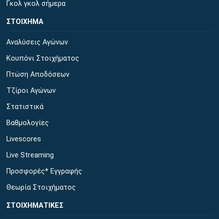
Γκολ γκολ σήμερα
ΣΤΟΙΧΗΜΑ
Αναλύσεις Αγώνων
Κουπόνι Στοιχήματος
Πτώση Αποδόσεων
Τζίροι Αγώνων
Στατιστικά
Βαθμολογίες
Livescores
Live Streaming
Προσφορές* Εγγραφής
Θεωρία Στοιχήματος
ΣΤΟΙΧΗΜΑΤΙΚΕΣ