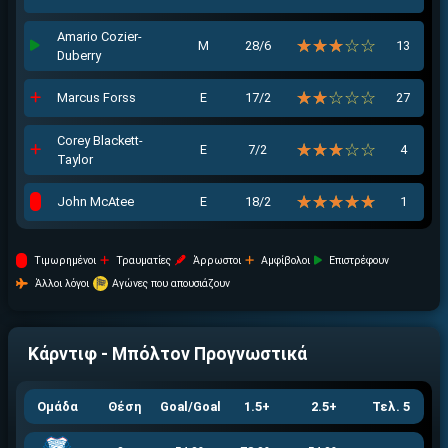
Amario Cozier-
☆☆☆☆☆
★★★★★
Μ
28/6
13
Duberry
☆☆☆☆☆
★★★★★
Marcus Forss
Ε
17/2
27
Corey Blackett-
☆☆☆☆☆
★★★★★
Ε
7/2
4
Taylor
☆☆☆☆☆
★★★★★
John McAtee
Ε
18/2
1
Tιμωρημένοι
Τραυματίες
Άρρωστοι
Αμφίβολοι
Επιστρέφουν
Άλλοι λόγοι
Αγώνες που απουσιάζουν
Κάρντιφ - Μπόλτον
Προγνωστικά
Ομάδα
Θέση
Goal/Goal
1.5+
2.5+
Τελ. 5