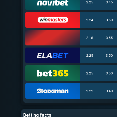
2.25
3.45
2.24
3.60
2.18
3.55
2.25
3.50
2.25
3.50
2.22
3.40
Betting facts