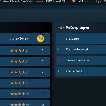
Μίσχα Κέλερχαλς (Νορβηγία)
KFUM Arena (3.300)
494 χλμ.
Α
Ρόζενμποργκ
Αξιολόγηση
Παίχτης
Fonn Witry Aslak
☆☆☆☆☆
★★★★★
1
Jonas Svensson
☆☆☆☆☆
★★★★★
1
Ole Selnaes
☆☆☆☆☆
★★★★★
2
☆☆☆☆☆
★★★★★
1
☆☆☆☆☆
★★★★★
3
☆☆☆☆☆
★★★★★
0