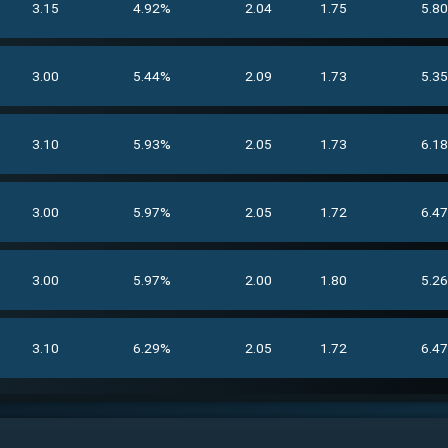
3.15
4.92%
2.04
1.75
5.8
3.00
5.44%
2.09
1.73
5.3
3.10
5.93%
2.05
1.73
6.1
3.00
5.97%
2.05
1.72
6.4
3.00
5.97%
2.00
1.80
5.2
3.10
6.29%
2.05
1.72
6.4