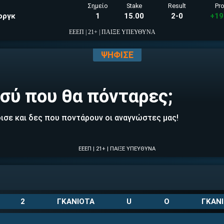
Σημείο
Stake
Result
Pro
οργκ
1
15.00
2-0
+19
ΕΕΕΠ | 21+ | ΠΑΙΞΕ ΥΠΕΥΘΥΝΑ
ΨΗΦΙΣΕ
σύ που θα πόνταρες;
ισε και δες που ποντάρουν οι αναγνώστες μας!
ΕΕΕΠ | 21+ | ΠΑΙΞΕ ΥΠΕΥΘΥΝΑ
2
ΓΚΑΝΙΟΤΑ
U
O
ΓΚΑΝ