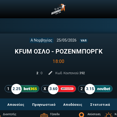
Α Νορβηγίας
25/05/2026
VAR
KFUM ΟΣΛΟ - ΡΟΖΕΝΜΠΟΡΓΚ
18:00
2
:
0
Κωδ. Κουπονιού:
392
1
2.25
X
3.60
2
3.15
Απουσίες
Προγνωστικό
Αποδόσεις
Στατιστικά
Διαιτητής
Γήπεδο
Απόσταση
Κ