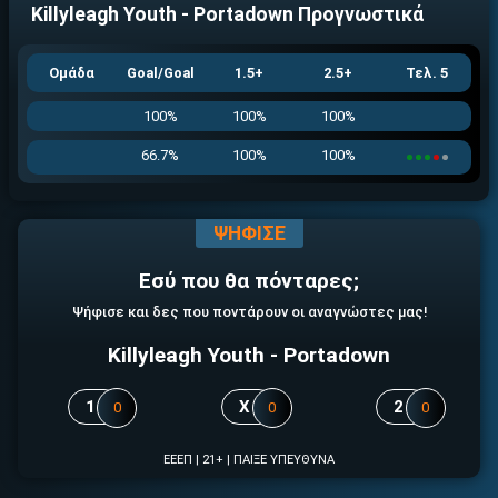
Killyleagh Youth - Portadown
Προγνωστικά
Ομάδα
Goal/Goal
1.5+
2.5+
Τελ. 5
100%
100%
100%
66.7%
100%
100%
ΨΗΦΙΣΕ
Εσύ που θα πόνταρες;
Ψήφισε και δες που ποντάρουν οι αναγνώστες μας!
Killyleagh Youth - Portadown
1
X
2
0
0
0
ΕΕΕΠ | 21+ | ΠΑΙΞΕ ΥΠΕΥΘΥΝΑ