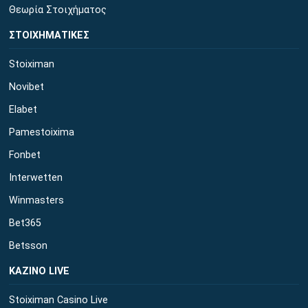
Θεωρία Στοιχήματος
ΣΤΟΙΧΗΜΑΤΙΚΕΣ
Stoiximan
Novibet
Elabet
Pamestoixima
Fonbet
Interwetten
Winmasters
Bet365
Betsson
ΚΑΖΙΝΟ LIVE
Stoiximan Casino Live