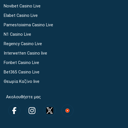
Novibet Casino Live
Elabet Casino Live
Pamestoixima Casino Live
N1 Casino Live
Regency Casino Live
Interwetten Casino live
Fonbet Casino Live
Bet365 Casino Live
Θεωρία Καζίνο live
Ακολουθήστε μας