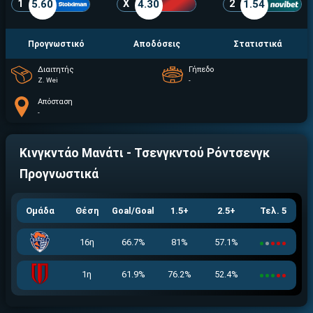
1
5.60
X
4.30
2
1.54
Προγνωστικό
Αποδόσεις
Στατιστικά
Διαιτητής
Γήπεδο
Z. Wei
-
Απόσταση
-
Κινγκντάο Μανάτι - Τσενγκντού Ρόντσενγκ
Προγνωστικά
Ομάδα
Θέση
Goal/Goal
1.5+
2.5+
Τελ. 5
16η
66.7%
81%
57.1%
1η
61.9%
76.2%
52.4%