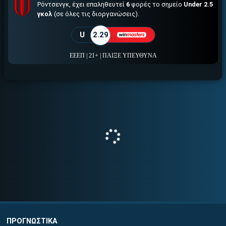
ΕΓΚΡΙΣΗ ΑΠΟ ΑΡΧΟΝΤΑ ΕΓΚΡΙΣΗ ΑΠΟ ΑΡΧΟΝΤΑ
Ρόντσενγκ, έχει επαληθευτεί
6
φορές το σημείο
Under 2.5
γκολ
(σε όλες τις διοργανώσεις).
U
2.29
Εύκολη εγγραφή
ΕΕΕΠ | 21+ | ΠΑΙΞΕ ΥΠΕΥΘΥΝΑ
Άμεση ταυτοποίηση
Γρήγορες αναλήψεις
↪ΠΑΙΞΕ ΝΟΜΙΜΑ
ΕΕΕΠ | 21+ | ΠΑΙΞΕ ΥΠΕΥΘΥΝΑ
ΠΡΟΓΝΩΣΤΙΚΑ