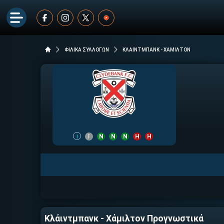
ΦΙΛΙΚΑ ΣΥΛΛΟΓΩΝ
ΚΛΑΙΝΤΜΠΑΝΚ - ΧΑΜΙΛΤΟΝ
i
Ι
Ν
Ν
Ν
Η
Η
Κλάιντμπανκ - Χάμιλτον
Προγνωστικά