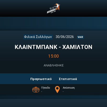
Φιλικά Συλλόγων
30/06/2026
VAR
ΚΛΑΙΝΤΜΠΑΝΚ - ΧΑΜΙΛΤΟΝ
15:00
ΑΝΑΒΛΗΘΗΚΕ
Προγνωστικό
Στατιστικά
Γήπεδο
Απόσταση
-
-