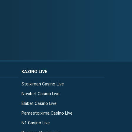
ΚΑΖΙΝΟ LIVE
Stoiximan Casino Live
Novibet Casino Live
Elabet Casino Live
Pamestoixima Casino Live
N1 Casino Live