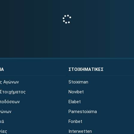
ΜΑ
ΣΤΟΙΧΗΜΑΤΙΚΕΣ
ις Αγώνων
Stoiximan
Στοιχήματος
Novibet
ποδόσεων
Elabet
γώνων
Pamestoixima
κά
Fonbet
γίες
Interwetten