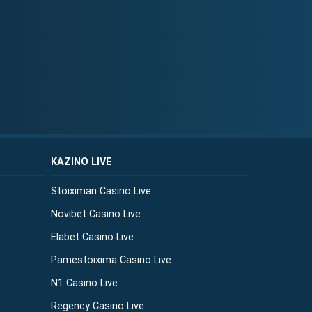
ΚΑΖΙΝΟ LIVE
Stoiximan Casino Live
Novibet Casino Live
Elabet Casino Live
Pamestoixima Casino Live
N1 Casino Live
Regency Casino Live