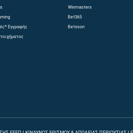
es
Winmasters
aming
Bet365
ές* Εγγραφής
Betsson
Στοιχήματος
ΤΗΣ ΕΕΕΠ | ΚΙΝΔΥΝΟΣ ΕΘΙΣΜΟΥ & ΑΠΩΛΕΙΑΣ ΠΕΡΙΟΥΣΙΑΣ |
Ε