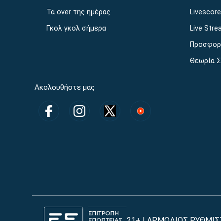
Τα over της ημέρας
Livescor
Γκολ γκολ σήμερα
Live Stre
Προσφορ
Θεωρία 
Ακολουθήστε μας
21+ | ΑΡΜΟΔΙΟΣ ΡΥΘΜΙΣ