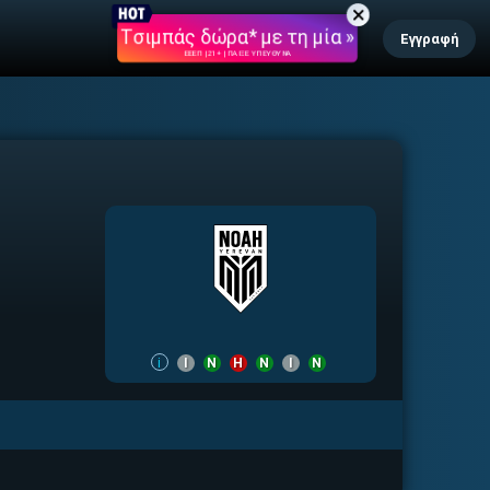
Τσιμπάς δώρα* με τη μία »
Εγγραφή
ΕΕΕΠ | 21+ | ΠΑΙΞΕ ΥΠΕΥΘΥΝΑ
i
Ι
Ν
Η
Ν
Ι
Ν