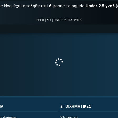
ς Νόα, έχει επαληθευτεί
6
φορές το σημείο
Under 2.5 γκολ
(
ΕΕΕΠ | 21+ | ΠΑΙΞΕ ΥΠΕΥΘΥΝΑ
ΜΑ
ΣΤΟΙΧΗΜΑΤΙΚΕΣ
ις Αγώνων
Stoiximan