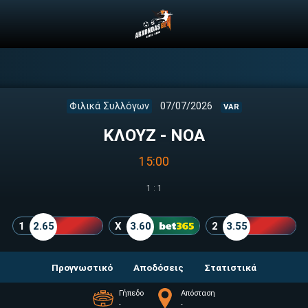
Φιλικά Συλλόγων
07/07/2026
VAR
ΚΛΟΥΖ - ΝΟΑ
15:00
1
:
1
1
2.65
X
3.60
2
3.55
Προγνωστικό
Αποδόσεις
Στατιστικά
Γήπεδο
Απόσταση
-
-