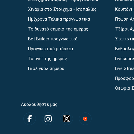
Χινάρια στο Στοίχημα - Ισοπαλίες
Κουπόνι 
Ημίχρονα Τελικά προγνωστικά
Πτώση Α
Το δυνατό σημείο της ημέρας
Τζίροι Α
Bet Builder προγνωστικά
Στατιστι
Προγνωστικά μπάσκετ
Βαθμολο
Τα over της ημέρας
Livescor
Γκολ γκολ σήμερα
Live Stre
Προσφορ
Θεωρία 
Ακολουθήστε μας