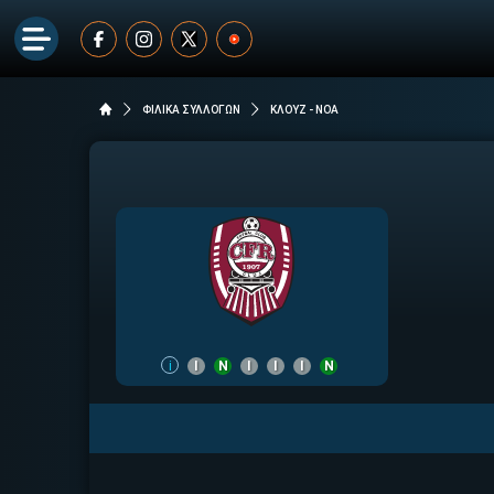
ΦΙΛΙΚΑ ΣΥΛΛΟΓΩΝ
ΚΛΟΥΖ - ΝΟΑ
i
Ι
Ν
Ι
Ι
Ι
Ν