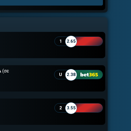
1
2.65
λ
(σε
U
2.38
2
3.55