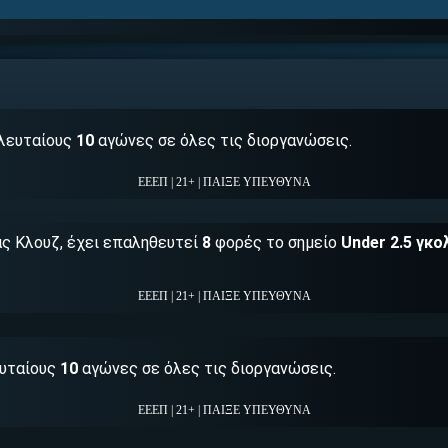
λευταίους
10
αγώνες σε όλες τις διοργανώσεις.
ΕΕΕΠ | 21+ | ΠΑΙΞΕ ΥΠΕΥΘΥΝΑ
ς Κλουζ, έχει επαληθευτεί
8
φορές το σημείο
Under 2.5 γκο
ΕΕΕΠ | 21+ | ΠΑΙΞΕ ΥΠΕΥΘΥΝΑ
υταίους
10
αγώνες σε όλες τις διοργανώσεις.
ΕΕΕΠ | 21+ | ΠΑΙΞΕ ΥΠΕΥΘΥΝΑ