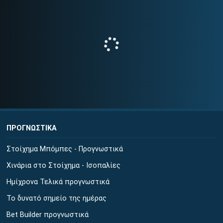
Εύκολη εγγραφή
Άμεση ταυτοποίηση
Γρήγορες αναλήψεις
↪ΠΑΙΞΕ ΝΟΜΙΜΑ
ΕΕΕΠ | 21+ | ΠΑΙΞΕ ΥΠΕΥΘΥΝΑ
ΠΡΟΓΝΩΣΤΙΚΑ
Στοίχημα Μπόμπες - Προγνωστικά
Χινάρια στο Στοίχημα - Ισοπαλίες
Ημίχρονα Τελικά προγνωστικά
Το δυνατό σημείο της ημέρας
Bet Builder προγνωστικά