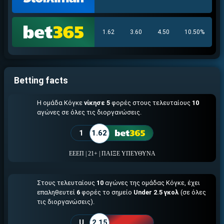
ΕΓΚΡΙΣΗ ΑΠΟ ΑΡΧΟΝΤΑ ΕΓΚΡΙΣΗ ΑΠΟ ΑΡΧΟΝΤΑ
1.62
3.60
4.50
10.50%
Betting facts
Η ομάδα Κόγκε
νίκησε 5
φορές στους τελευταίους
10
αγώνες σε όλες τις διοργανώσεις.
1
1.62
ΕΕΕΠ | 21+ | ΠΑΙΞΕ ΥΠΕΥΘΥΝΑ
Στους τελευταίους
10
αγώνες της ομάδας Κόγκε, έχει
επαληθευτεί
6
φορές το σημείο
Under 2.5 γκολ
(σε όλες
τις διοργανώσεις).
U
2.15