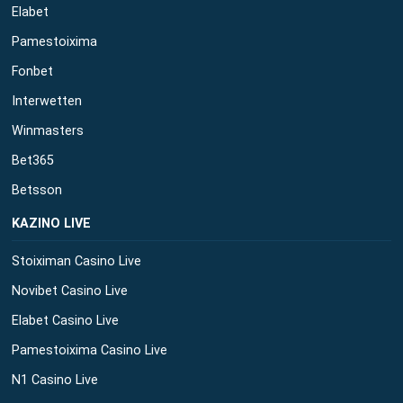
Elabet
Pamestoixima
Fonbet
Interwetten
Winmasters
Bet365
Betsson
ΚΑΖΙΝΟ LIVE
Stoiximan Casino Live
Novibet Casino Live
Elabet Casino Live
Pamestoixima Casino Live
N1 Casino Live