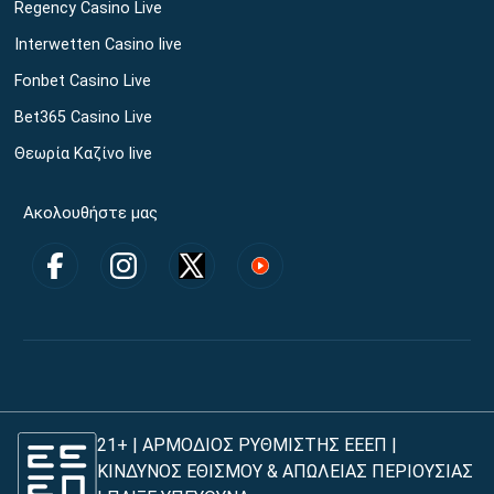
Regency Casino Live
Interwetten Casino live
Fonbet Casino Live
Bet365 Casino Live
Θεωρία Καζίνο live
Ακολουθήστε μας
21+ | ΑΡΜΟΔΙΟΣ ΡΥΘΜΙΣΤΗΣ ΕΕΕΠ |
ΚΙΝΔΥΝΟΣ ΕΘΙΣΜΟΥ & ΑΠΩΛΕΙΑΣ ΠΕΡΙΟΥΣΙΑΣ