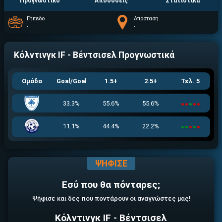
Προγνωστικό
Αποδόσεις
Στατιστικά
Γήπεδο
Απόσταση
-
-
Κόλντινγκ IF - Βέντσισελ
Προγνωστικά
Ομάδα
Goal/Goal
1.5+
2.5+
Τελ. 5
33.3%
55.6%
55.6%
11.1%
44.4%
22.2%
ΨΗΦΙΣΕ
Εσύ που θα πόνταρες;
Ψήφισε και δες που ποντάρουν οι αναγνώστες μας!
Κόλντινγκ IF - Βέντσισελ