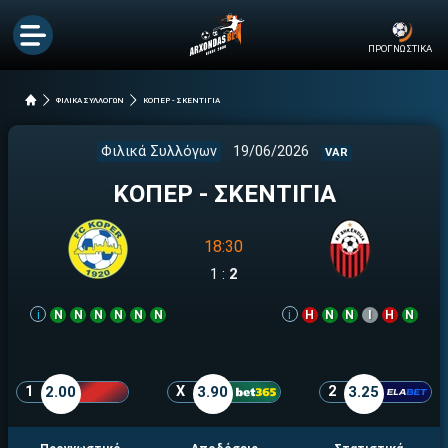
ΠΡΟΓΝΩΣΤΙΚΑ
ΦΙΛΙΚΑ ΣΥΛΛΟΓΩΝ
ΚΟΠΕΡ - ΣΚΕΝΤΙΓΙΑ
Φιλικά Συλλόγων
19/06/2026
VAR
ΚΟΠΕΡ - ΣΚΕΝΤΙΓΙΑ
18:30
1
:
2
i
Ν
Ν
Ν
Ν
Ν
Ν
i
Η
Ν
Ν
Ι
Η
Ν
1
2.00
X
3.90
2
3.25