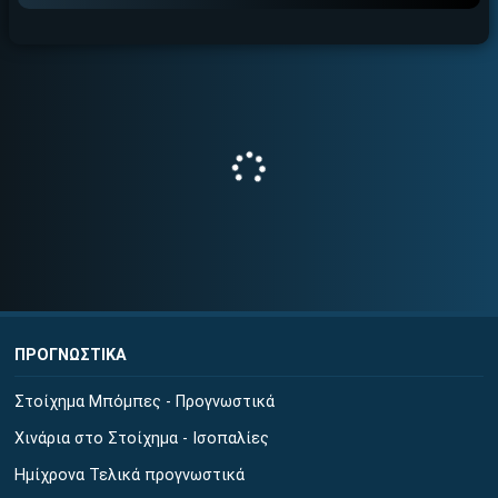
ΕΓΚΡΙΣΗ ΑΠΟ ΑΡΧΟΝΤΑ ΕΓΚΡΙΣΗ ΑΠΟ ΑΡΧΟΝΤΑ
Εύκολη εγγραφή
Άμεση ταυτοποίηση
Γρήγορες αναλήψεις
↪ΠΑΙΞΕ ΝΟΜΙΜΑ
ΕΕΕΠ | 21+ | ΠΑΙΞΕ ΥΠΕΥΘΥΝΑ
ΠΡΟΓΝΩΣΤΙΚΑ
Στοίχημα Μπόμπες - Προγνωστικά
Χινάρια στο Στοίχημα - Ισοπαλίες
Ημίχρονα Τελικά προγνωστικά