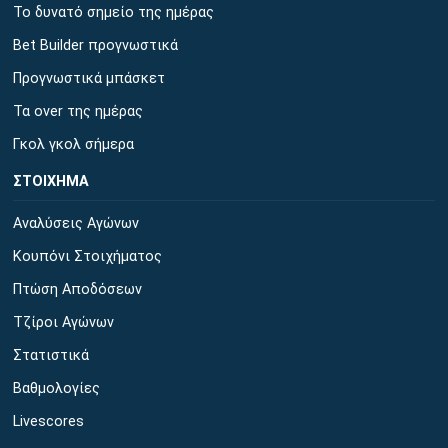
Το δυνατό σημείο της ημέρας
Bet Builder προγνωστικά
Προγνωστικά μπάσκετ
Τα over της ημέρας
Γκολ γκολ σήμερα
ΣΤΟΙΧΗΜΑ
Αναλύσεις Αγώνων
Κουπόνι Στοιχήματος
Πτώση Αποδόσεων
Τζίροι Αγώνων
Στατιστικά
Βαθμολογίες
Livescores