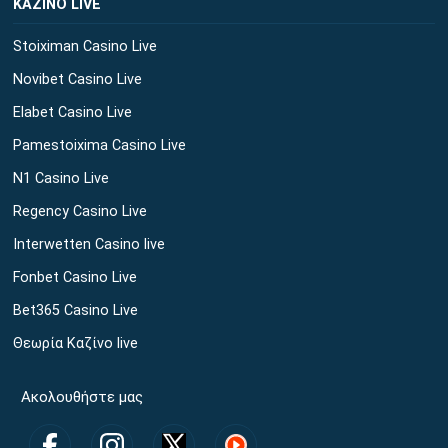
ΚΑΖΙΝΟ LIVE
Stoiximan Casino Live
Novibet Casino Live
Elabet Casino Live
Pamestoixima Casino Live
N1 Casino Live
Regency Casino Live
Interwetten Casino live
Fonbet Casino Live
Bet365 Casino Live
Θεωρία Καζίνο live
Ακολουθήστε μας