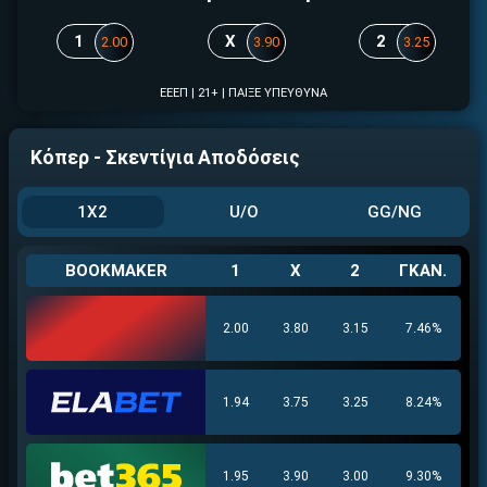
1
X
2
2.00
3.90
3.25
ΕΕΕΠ | 21+ | ΠΑΙΞΕ ΥΠΕΥΘΥΝΑ
Κόπερ - Σκεντίγια Αποδόσεις
1X2
U/O
GG/NG
BOOKMAKER
1
X
2
ΓΚΑΝ.
2.00
3.80
3.15
7.46%
1.94
3.75
3.25
8.24%
1.95
3.90
3.00
9.30%