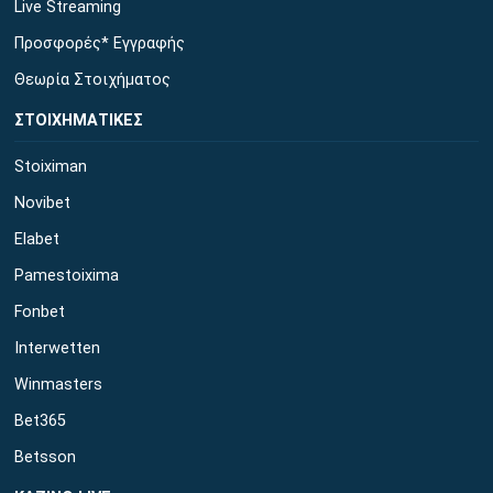
Live Streaming
Προσφορές* Εγγραφής
Θεωρία Στοιχήματος
ΣΤΟΙΧΗΜΑΤΙΚΕΣ
Stoiximan
Novibet
Elabet
Pamestoixima
Fonbet
Interwetten
Winmasters
Bet365
Betsson