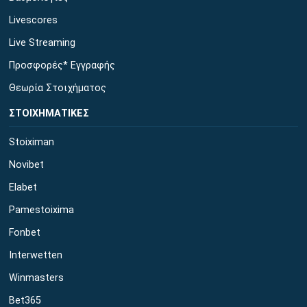
Livescores
Live Streaming
Προσφορές* Εγγραφής
Θεωρία Στοιχήματος
ΣΤΟΙΧΗΜΑΤΙΚΕΣ
Stoiximan
Novibet
Elabet
Pamestoixima
Fonbet
Interwetten
Winmasters
Bet365