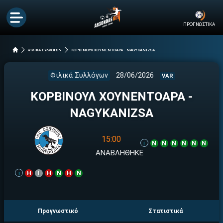
ΠΡΟΓΝΩΣΤΙΚΑ
ΦΙΛΙΚΑ ΣΥΛΛΟΓΩΝ
ΚΟΡΒΙΝΟΥΛ ΧΟΥΝΕΝΤΟΑΡΑ - NAGYKANIZSA
Φιλικά Συλλόγων
28/06/2026
VAR
ΚΟΡΒΙΝΟΥΛ ΧΟΥΝΕΝΤΟΑΡΑ -
NAGYKANIZSA
15:00
i
Ν
Ν
Ν
Ν
Ν
Ν
ΑΝΑΒΛΗΘΗΚΕ
i
Η
Ι
Η
Ν
Η
Ν
Προγνωστικό
Στατιστικά