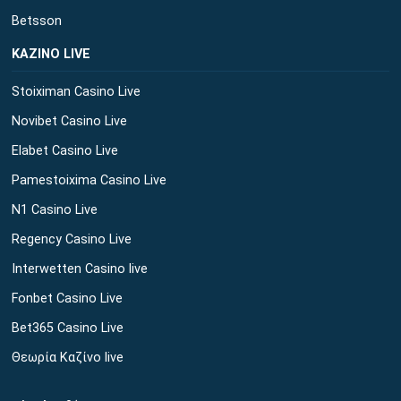
Betsson
ΚΑΖΙΝΟ LIVE
Stoiximan Casino Live
Novibet Casino Live
Elabet Casino Live
Pamestoixima Casino Live
N1 Casino Live
Regency Casino Live
Interwetten Casino live
Fonbet Casino Live
Bet365 Casino Live
Θεωρία Καζίνο live