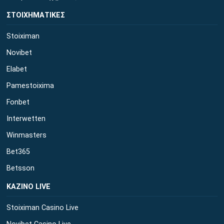
ΣΤΟΙΧΗΜΑΤΙΚΕΣ
Stoiximan
Novibet
Elabet
Pamestoixima
Fonbet
Interwetten
Winmasters
Bet365
Betsson
ΚΑΖΙΝΟ LIVE
Stoiximan Casino Live