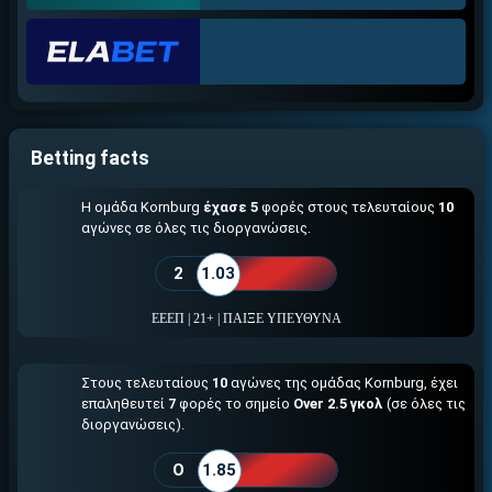
ΕΓΚΡΙΣΗ ΑΠΟ ΑΡΧΟΝΤΑ ΕΓΚΡΙΣΗ ΑΠΟ ΑΡΧΟΝΤΑ
Betting facts
Η ομάδα Kornburg
έχασε 5
φορές στους τελευταίους
10
αγώνες σε όλες τις διοργανώσεις.
2
1.03
ΕΕΕΠ | 21+ | ΠΑΙΞΕ ΥΠΕΥΘΥΝΑ
Στους τελευταίους
10
αγώνες της ομάδας Kornburg, έχει
επαληθευτεί
7
φορές το σημείο
Over 2.5 γκολ
(σε όλες τις
διοργανώσεις).
O
1.85