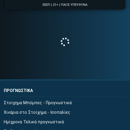
ΕΕΕΠ | 21+ | ΠΑΙΞΕ ΥΠΕΥΘΥΝΑ
ΠΡΟΓΝΩΣΤΙΚΑ
Στοίχημα Μπόμπες - Προγνωστικά
Χινάρια στο Στοίχημα - Ισοπαλίες
Ημίχρονα Τελικά προγνωστικά