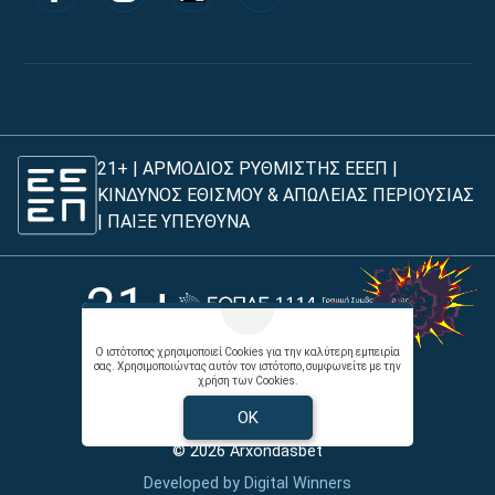
21+ | ΑΡΜΟΔΙΟΣ ΡΥΘΜΙΣΤΗΣ ΕΕΕΠ |
ΚΙΝΔΥΝΟΣ ΕΘΙΣΜΟΥ & ΑΠΩΛΕΙΑΣ ΠΕΡΙΟΥΣΙΑΣ
|
ΠΑΙΞΕ ΥΠΕΥΘΥΝΑ
21+
Ο ιστότοπος χρησιμοποιεί Cookies για την καλύτερη εμπειρία
σας. Χρησιμοποιώντας αυτόν τον ιστότοπο, συμφωνείτε με την
χρήση των Cookies.
Όροι χρήσης |
Πολιτική απορρήτου |
Επικοινωνήστε με τον Άρχοντα
OK
© 2026 Arxondasbet
Developed by
Digital Winners