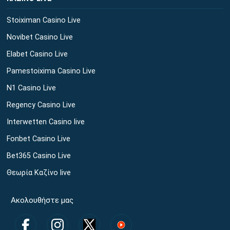
Stoiximan Casino Live
Novibet Casino Live
Elabet Casino Live
Pamestoixima Casino Live
N1 Casino Live
Regency Casino Live
Interwetten Casino live
Fonbet Casino Live
Bet365 Casino Live
Θεωρία Καζίνο live
Ακολουθήστε μας