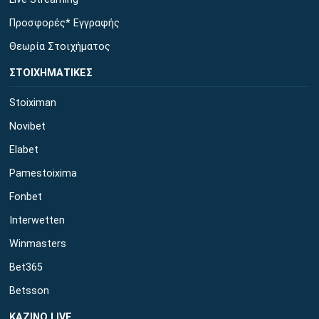
Προσφορές* Εγγραφής
Θεωρία Στοιχήματος
ΣΤΟΙΧΗΜΑΤΙΚΕΣ
Stoiximan
Novibet
Elabet
Pamestoixima
Fonbet
Interwetten
Winmasters
Bet365
Betsson
ΚΑΖΙΝΟ LIVE