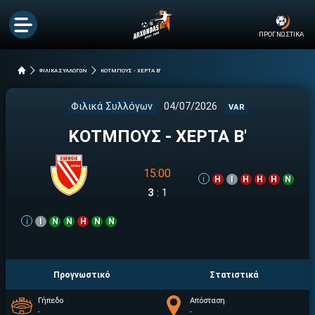
ΠΡΟΓΝΩΣΤΙΚΑ
ΦΙΛΙΚΑ ΣΥΛΛΟΓΩΝ
ΚΟΤΜΠΟΥΣ - ΧΕΡΤΑ Β'
Φιλικά Συλλόγων
04/07/2026
VAR
ΚΟΤΜΠΟΥΣ - ΧΕΡΤΑ Β'
15:00
i
Η
Ι
Η
Η
Η
Ν
3
:
1
i
Ι
Ν
Ν
Η
Ν
Ν
Προγνωστικό
Στατιστικά
Γήπεδο
Απόσταση
-
-