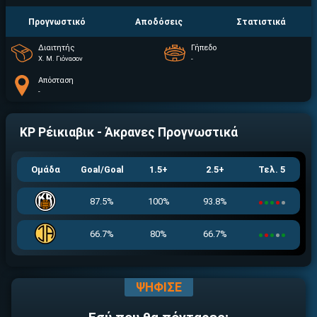
Προγνωστικό
Αποδόσεις
Στατιστικά
Διαιτητής
Γήπεδο
Χ. Μ. Γιόνασον
-
Απόσταση
-
ΚΡ Ρέικιαβικ - Άκρανες
Προγνωστικά
Ομάδα
Goal/Goal
1.5+
2.5+
Τελ. 5
87.5%
100%
93.8%
66.7%
80%
66.7%
ΨΗΦΙΣΕ