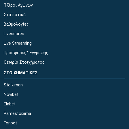
Τζίροι Αγώνων
Στατιστικά
Βαθμολογίες
Livescores
Live Streaming
Προσφορές* Εγγραφής
Θεωρία Στοιχήματος
ΣΤΟΙΧΗΜΑΤΙΚΕΣ
Stoiximan
Novibet
Elabet
Pamestoixima
Fonbet