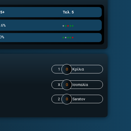
.5+
Τελ. 5
3.6%
0%
1
0
Κρίλια
X
0
Ισοπαλία
2
0
Saratov