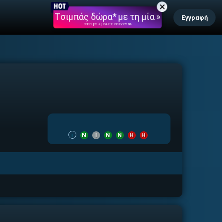
Τσιμπάς δώρα* με τη μία »
Εγγραφή
ΕΕΕΠ | 21+ | ΠΑΙΞΕ ΥΠΕΥΘΥΝΑ
i
Ν
Ι
Ν
Ν
Η
Η