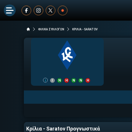
ΦΙΛΙΚΑ ΣΥΛΛΟΓΩΝ
ΚΡΙΛΙΑ - SARATOV
i
Ι
Ν
Η
Ν
Ν
Η
Κρίλια - Saratov
Προγνωστικά