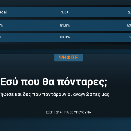
Goal
1.5+
2
6%
81.8%
6
%
83.3%
5
ΨΗΦΙΣΕ
Εσύ που θα πόνταρες;
ήφισε και δες που ποντάρουν οι αναγνώστες μας!
ΕΕΕΠ | 21+ | ΠΑΙΞΕ ΥΠΕΥΘΥΝΑ