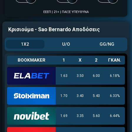
ΕΕΕΠ | 21+ | ΠΑΙΞΕ ΥΠΕΥΘΥΝΑ
Κρισιούμα - Sao Bernardo Αποδόσεις
1X2
U/O
GG/NG
ΕΓΚΡΙΣΗ ΑΠΟ ΑΡΧΟΝΤΑ ΕΓΚΡΙΣΗ ΑΠΟ ΑΡΧΟΝΤΑ
BOOKMAKER
1
X
2
ΓΚΑΝ.
1.63
3.50
6.00
6.18%
1.70
3.40
5.40
6.33%
1.69
3.35
5.60
6.44%