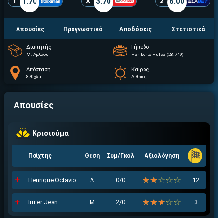
1
1.70
X
3.70
2
6.00
Απουσίες
Προγνωστικό
Αποδόσεις
Στατιστικά
Διαιτητής
Γήπεδο
Μ. Αρλέου
Heriberto Hülse (28.749)
Απόσταση
Καιρός
870χλμ.
Αίθριος
Απουσίες
Κρισιούμα
Παίχτης
Θέση
Συμ/Γκολ
Αξιολόγηση
☆☆☆☆☆
★★★★★
Henrique Octavio
Α
0/0
12
☆☆☆☆☆
★★★★★
Irmer Jean
Μ
2/0
3