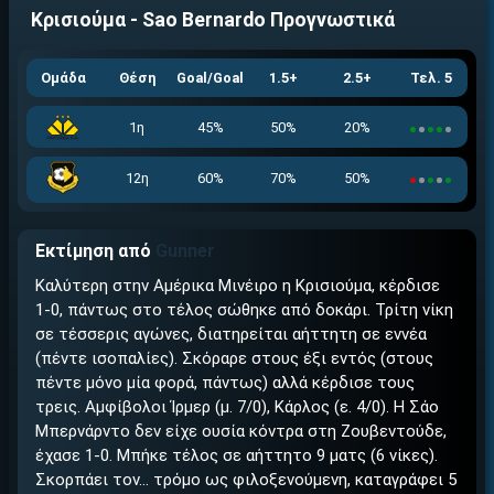
Κρισιούμα - Sao Bernardo
Προγνωστικά
Ομάδα
Θέση
Goal/Goal
1.5+
2.5+
Τελ. 5
1η
45%
50%
20%
12η
60%
70%
50%
Εκτίμηση από
Gunner
Καλύτερη στην Αμέρικα Μινέιρο η Κρισιούμα, κέρδισε
1-0, πάντως στο τέλος σώθηκε από δοκάρι. Τρίτη νίκη
σε τέσσερις αγώνες, διατηρείται αήττητη σε εννέα
(πέντε ισοπαλίες). Σκόραρε στους έξι εντός (στους
πέντε μόνο μία φορά, πάντως) αλλά κέρδισε τους
τρεις. Αμφίβολοι Ίρμερ (μ. 7/0), Κάρλος (ε. 4/0). Η Σάο
Μπερνάρντο δεν είχε ουσία κόντρα στη Ζουβεντούδε,
έχασε 1-0. Μπήκε τέλος σε αήττητο 9 ματς (6 νίκες).
Σκορπάει τον… τρόμο ως φιλοξενούμενη, καταγράφει 5