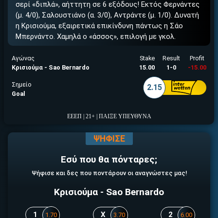
σερί «διπλά», αήττητη σε 6 εξόδους! Εκτός Φερνάντες
(μ. 4/0), Σαλουστιάνο (α. 3/0), Αντράντε (μ. 1/0). Δυνατή
η Κρισιούμα, εξαιρετικά επικίνδυνη πάντως η Σάο
Μπερνάντο. Χαμηλά ο «άσσος», επιλογή με γκολ.
Αγώνας
Stake
Result
Profit
Κρισιούμα - Sao Bernardo
15.00
1-0
-15.00
Σημείο
2.15
Goal
ΕΕΕΠ | 21+ | ΠΑΙΞΕ ΥΠΕΥΘΥΝΑ
ΕΓΚΡΙΣΗ ΑΠΟ ΑΡΧΟΝΤΑ ΕΓΚΡΙΣΗ ΑΠΟ ΑΡΧΟΝΤΑ
ΨΗΦΙΣΕ
Εσύ που θα πόνταρες;
Ψήφισε και δες που ποντάρουν οι αναγνώστες μας!
Κρισιούμα - Sao Bernardo
1
X
2
1.70
3.70
6.00