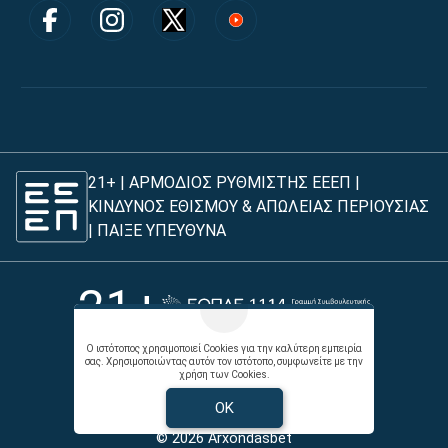
21+ | ΑΡΜΟΔΙΟΣ ΡΥΘΜΙΣΤΗΣ ΕΕΕΠ |
ΚΙΝΔΥΝΟΣ ΕΘΙΣΜΟΥ & ΑΠΩΛΕΙΑΣ ΠΕΡΙΟΥΣΙΑΣ
|
ΠΑΙΞΕ ΥΠΕΥΘΥΝΑ
21+
Ο ιστότοπος χρησιμοποιεί Cookies για την καλύτερη εμπειρία
σας. Χρησιμοποιώντας αυτόν τον ιστότοπο, συμφωνείτε με την
χρήση των Cookies.
Όροι χρήσης |
Πολιτική απορρήτου |
Επικοινωνήστε με τον Άρχοντα
OK
© 2026 Arxondasbet