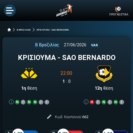
ΠΡΟΓΝΩΣΤΙΚΑ
Β ΒΡΑΖΙΛΙΑΣ
ΚΡΙΣΙΟΥΜΑ - SAO BERNARDO
Β Βραζιλίας
27/06/2026
VAR
ΚΡΙΣΙΟΥΜΑ - SAO BERNARDO
22:00
1
:
0
1η
θέση
12η
θέση
i
Ν
Ι
Ν
Ν
Ι
Ι
i
Η
Ι
Ν
Ι
Ν
Ι
Κωδ. Κουπονιού:
662