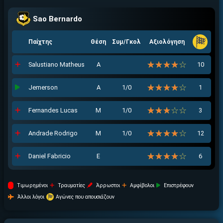
Sao Bernardo
Παίχτης
Θέση
Συμ/Γκολ
Αξιολόγηση
☆☆☆☆☆
★★★★★
Salustiano Matheus
Α
10
☆☆☆☆☆
★★★★★
Jemerson
Α
1/0
1
☆☆☆☆☆
★★★★★
Fernandes Lucas
Μ
1/0
3
☆☆☆☆☆
★★★★★
Andrade Rodrigo
Μ
1/0
12
☆☆☆☆☆
★★★★★
Daniel Fabricio
Ε
6
Tιμωρημένοι
Τραυματίες
Άρρωστοι
Αμφίβολοι
Επιστρέφουν
Άλλοι λόγοι
Αγώνες που απουσιάζουν