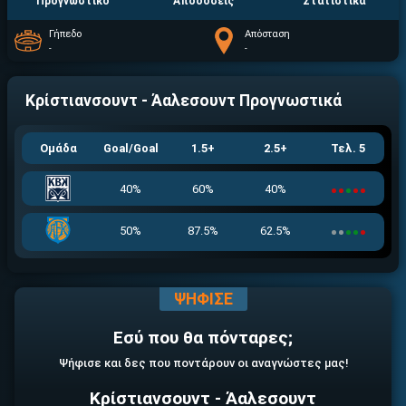
Προγνωστικό
Αποδόσεις
Στατιστικά
Γήπεδο
Απόσταση
-
-
Κρίστιανσουντ - Άαλεσουντ
Προγνωστικά
Ομάδα
Goal/Goal
1.5+
2.5+
Τελ. 5
40%
60%
40%
50%
87.5%
62.5%
ΨΗΦΙΣΕ
Εσύ που θα πόνταρες;
Ψήφισε και δες που ποντάρουν οι αναγνώστες μας!
Κρίστιανσουντ - Άαλεσουντ