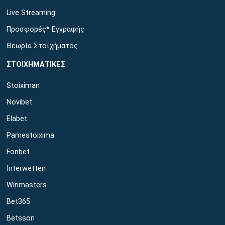
Live Streaming
Προσφορές* Εγγραφής
Θεωρία Στοιχήματος
ΣΤΟΙΧΗΜΑΤΙΚΕΣ
Stoiximan
Novibet
Elabet
Pamestoixima
Fonbet
Interwetten
Winmasters
Bet365
Betsson