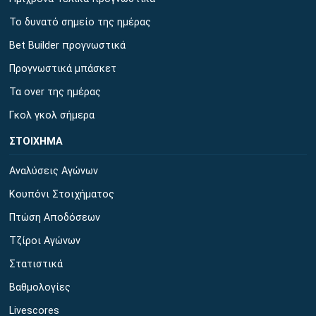
Το δυνατό σημείο της ημέρας
Bet Builder προγνωστικά
Προγνωστικά μπάσκετ
Τα over της ημέρας
Γκολ γκολ σήμερα
ΣΤΟΙΧΗΜΑ
Αναλύσεις Αγώνων
Κουπόνι Στοιχήματος
Πτώση Αποδόσεων
Τζίροι Αγώνων
Στατιστικά
Βαθμολογίες
Livescores