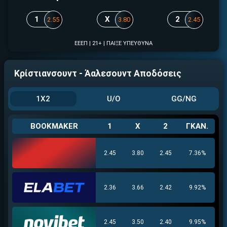
1
X
2
2.55
3.80
2.45
ΕΕΕΠ | 21+ | ΠΑΙΞΕ ΥΠΕΥΘΥΝΑ
Κρίστιανσουντ - Άαλεσουντ Αποδόσεις
1X2
U/O
GG/NG
BOOKMAKER
1
X
2
ΓΚΑΝ.
2.45
3.80
2.45
7.36%
2.36
3.66
2.42
9.92%
2.45
3.50
2.40
9.95%