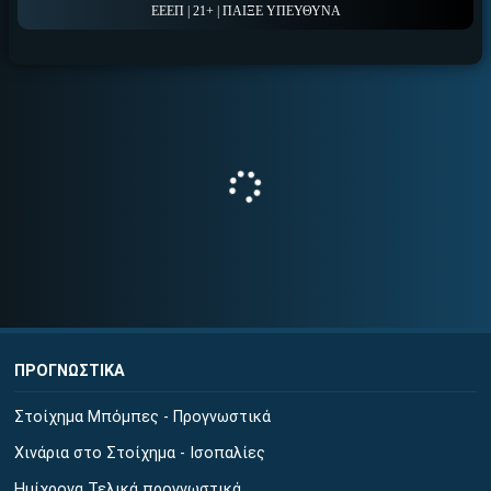
ΕΓΚΡΙΣΗ ΑΠΟ ΑΡΧΟΝΤΑ ΕΓΚΡΙΣΗ ΑΠΟ ΑΡΧΟΝΤΑ
ΕΕΕΠ | 21+ | ΠΑΙΞΕ ΥΠΕΥΘΥΝΑ
Εύκολη εγγραφή
Άμεση ταυτοποίηση
Γρήγορες αναλήψεις
↪ΠΑΙΞΕ ΝΟΜΙΜΑ
ΕΕΕΠ | 21+ | ΠΑΙΞΕ ΥΠΕΥΘΥΝΑ
ΠΡΟΓΝΩΣΤΙΚΑ
Στοίχημα Μπόμπες - Προγνωστικά
Χινάρια στο Στοίχημα - Ισοπαλίες
Ημίχρονα Τελικά προγνωστικά