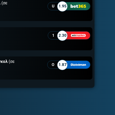
λ
(σε
U
1.95
1
2.30
γκολ
(σε
O
1.87