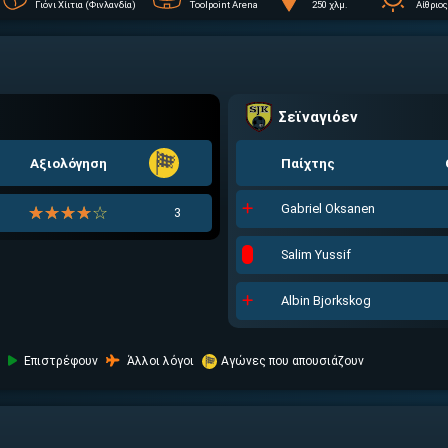
Γιόνι Χίιτια (Φινλανδία)
Toolpoint Arena
250 χλμ.
Αίθριος
Σεϊναγιόεν
Αξιολόγηση
Παίχτης
Gabriel Oksanen
☆☆☆☆☆
★★★★★
3
Salim Yussif
Albin Bjorkskog
Επιστρέφουν
Άλλοι λόγοι
Αγώνες που απουσιάζουν