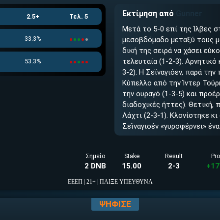
Εκτίμηση από
Gunner
2.5+
Τελ. 5
Μετά το 5-0 επί της Ίλβες 
33.3%
μεσοβδόμαδο μεταξύ τους μα
δική της σειρά να χάσει εύκ
τελευταία (1-2-3). Αρνητικό
53.3%
3-2). Η Σεϊναγιόεν, παρά τη
Κύπελλο από την Ίντερ Τούρκ
την ουραγό (1-3-5) και προέρ
διαδοχικές ήττες). Θετική,
Λάχτι (2-3-1). Κλονίστηκε κ
Σεϊναγιοέν «γυροφέρνει» έν
Σημείο
Stake
Result
Pro
2 DNB
15.00
2-3
+17
ΕΕΕΠ | 21+ | ΠΑΙΞΕ ΥΠΕΥΘΥΝΑ
ΨΗΦΙΣΕ