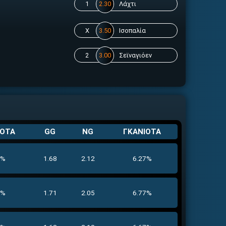
1
2.30
Λάχτι
X
3.50
Ισοπαλία
2
3.00
Σεϊναγιόεν
ΙΟΤΑ
GG
NG
ΓΚΑΝΙΟΤΑ
2%
1.68
2.12
6.27%
6%
1.71
2.05
6.77%