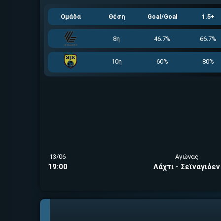
Ομάδα
Θέση
Goal/Goal
1.5+
8η
46.7%
66.7%
10η
60%
80%
13/06
Αγώνας
19:00
Λάχτι - Σεϊναγιόεν