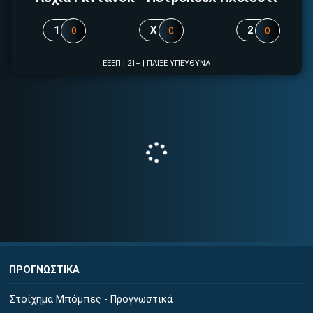
1
X
2
0
0
0
ΕΕΕΠ | 21+ | ΠΑΙΞΕ ΥΠΕΥΘΥΝΑ
ΠΡΟΓΝΩΣΤΙΚΑ
Στοίχημα Μπόμπες - Προγνωστικά