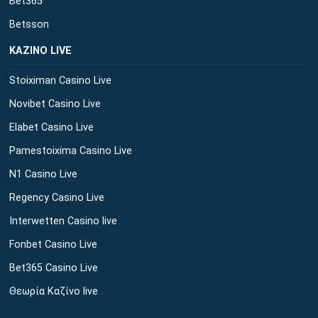
Bet365
Betsson
ΚΑΖΙΝΟ LIVE
Stoiximan Casino Live
Novibet Casino Live
Elabet Casino Live
Pamestoixima Casino Live
N1 Casino Live
Regency Casino Live
Interwetten Casino live
Fonbet Casino Live
Bet365 Casino Live
Θεωρία Καζίνο live